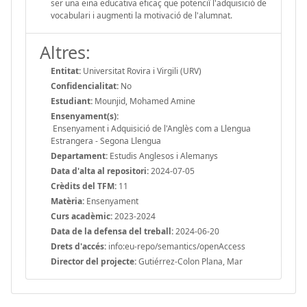
ser una eina educativa eficaç que potenciï l'adquisició de
vocabulari i augmenti la motivació de l'alumnat.
Altres:
Entitat:
Universitat Rovira i Virgili (URV)
Confidencialitat:
No
Estudiant:
Mounjid, Mohamed Amine
Ensenyament(s):
Ensenyament i Adquisició de l'Anglès com a Llengua
Estrangera - Segona Llengua
Departament:
Estudis Anglesos i Alemanys
Data d'alta al repositori:
2024-07-05
Crèdits del TFM:
11
Matèria:
Ensenyament
Curs acadèmic:
2023-2024
Data de la defensa del treball:
2024-06-20
Drets d'accés:
info:eu-repo/semantics/openAccess
Director del projecte:
Gutiérrez-Colon Plana, Mar