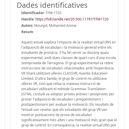
Dades identificatives
Identificador:
TFM:1720
Handle
:
https://hdl.handle.net/20.500.11797/TFM1720
Autors:
Mounjid, Mohamed Amine
Resum:
Aquest estudi explora l'impacte de la realitat virtual (RV) en
l'adquisició de vocabulari i la motivació general entre els
estudiants de primària. S'ha fet servir un disseny quasi
experimental, amb dues classes de quart curs d'una escola
semiprivada de Tarragona. El grup experimental va rebre
instruccions de vocabulari relacionades amb l'experiència
VR Shark utilitzant ulleres CLASSVR, Avantis Education
Limited. D'altra banda, el grup de control no utilitzava
ulleres VR, sinó que rebia la mateixa instrucció de
vocabulari utilitzant el mètode Grammar-Translation
(GTM). L'estudi va adoptar proves prèvies i postproves per
provar l'adquisició de vocabulari i preqüestionaris i
postqüestionaris per avaluar la motivació. Els resultats de
l'estudi van revelar que els estudiants del grup VR van
mostrar puntuacions de prova de vocabulari
significativament més altes i una motivació més gran que el
grup de control. En conseqüència, la realitat virtual (RV) pot