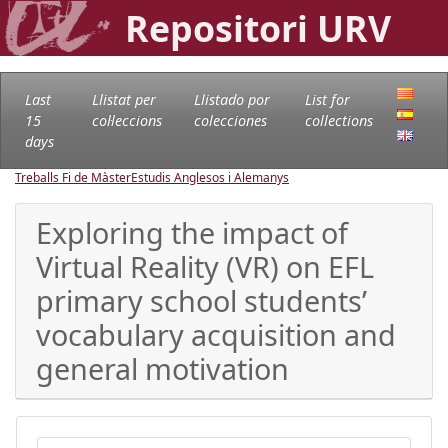
Repositori URV
Last
Llistat per
Llistado por
List for
15
col·leccions
colecciones
collections
days
Treballs Fi de Màster
Estudis Anglesos i Alemanys
Exploring the impact of
Virtual Reality (VR) on EFL
primary school students’
vocabulary acquisition and
general motivation