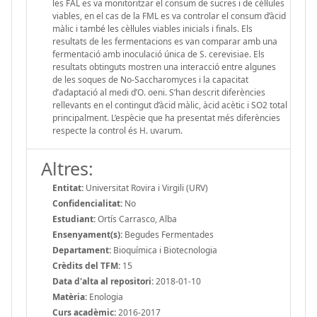
les FAL es va monitoritzar el consum de sucres i de cèl·lules
viables, en el cas de la FML es va controlar el consum d’àcid
màlic i també les cèl·lules viables inicials i finals. Els
resultats de les fermentacions es van comparar amb una
fermentació amb inoculació única de S. cerevisiae. Els
resultats obtinguts mostren una interacció entre algunes
de les soques de No-Saccharomyces i la capacitat
d’adaptació al medi d’O. oeni. S’han descrit diferències
rellevants en el contingut d’àcid màlic, àcid acètic i SO2 total
principalment. L’espècie que ha presentat més diferències
respecte la control és H. uvarum.
Altres:
Entitat:
Universitat Rovira i Virgili (URV)
Confidencialitat:
No
Estudiant:
Ortís Carrasco, Alba
Ensenyament(s):
Begudes Fermentades
Departament:
Bioquímica i Biotecnologia
Crèdits del TFM:
15
Data d'alta al repositori:
2018-01-10
Matèria:
Enologia
Curs acadèmic:
2016-2017