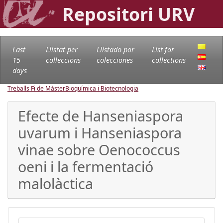
Repositori URV
Last
Llistat per
Llistado por
List for
15
col·leccions
colecciones
collections
days
Treballs Fi de Màster
Bioquímica i Biotecnologia
Efecte de Hanseniaspora
uvarum i Hanseniaspora
vinae sobre Oenococcus
oeni i la fermentació
malolàctica