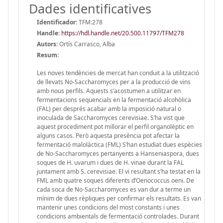
Dades identificatives
Identificador:
TFM:278
Handle
:
https://hdl.handle.net/20.500.11797/TFM278
Autors:
Ortís Carrasco, Alba
Resum:
Les noves tendències de mercat han conduit a la utilització
de llevats No-Saccharomyces per a la producció de vins
amb nous perfils. Aquests s’acostumen a utilitzar en
fermentacions seqüencials en la fermentació alcohòlica
(FAL) per després acabar amb la imposició natural o
inoculada de Saccharomyces cerevisiae. S’ha vist que
aquest procediment pot millorar el perfil organolèptic en
alguns casos. Però aquesta presència pot afectar la
fermentació malolàctica (FML) S’han estudiat dues espècies
de No-Saccharomyces pertanyents a Hanseniaspora, dues
soques de H. uvarum i dues de H. vinae durant la FAL
juntament amb S. cerevisiae. El vi resultant s’ha testat en la
FML amb quatre soques diferents d’Oenococcus oeni. De
cada soca de No-Saccharomyces es van dur a terme un
mínim de dues rèpliques per confirmar els resultats. Es van
mantenir unes condicions del most constants i unes
condicions ambientals de fermentació controlades. Durant