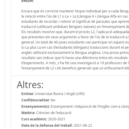
Resum:
Encara que és correcte mantenir l'espai individual per a cada llengu
la relació entre l'ús de L1 o La + Lα (Llengua A i Llengua Alfa en ca
estudiants de recordar i retenir el significat de paraules que apre
traducció (utilitzant ambdues llengües natives) en l'ensenyament del
Els resultats mostren que, durant el procés L2, l'aplicació adequad
que presenten els seus arguments a favor de l'ús de la traducció a l
general. Un total de 46 joves estudiants van participar en aquest es
(o La plus Lα en cas d'estudiants bilingües) traduccions durant el p
anglès utilitzant exclusivament la llengua anglesa. Una prova prèvia
resultats van indicar que hi havia una diferència entre els resultat
d'experiments. A més, s'ha fet una investigació a 19 professors de l
l'ensenyament de L2 i els beneficis generals que un enfocament bili
Altres:
Entitat:
Universitat Rovira i Virgili (URV)
Confidencialitat:
No
Ensenyament(s):
Ensenyament i Adquisició de l'Anglès com a Llen
Matèria:
Ciències de l'educació
Curs acadèmic:
2020-2021
Data de la defensa del treball:
2021-06-22