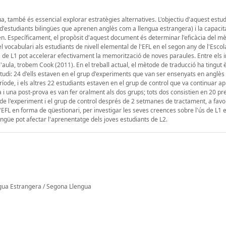
a, també és essencial explorar estratègies alternatives. L'objectiu d'aquest estud
s d'estudiants bilingües que aprenen anglès com a llengua estrangera) i la capacit
nen. Específicament, el propòsit d'aquest document és determinar l'eficàcia del m
 vocabulari als estudiants de nivell elemental de l'EFL en el segon any de l'Escol
a de L1 pot accelerar efectivament la memorització de noves paraules. Entre els 
'aula, trobem Cook (2011). En el treball actual, el mètode de traducció ha tingut è
tudi: 24 d'ells estaven en el grup d'experiments que van ser ensenyats en anglès u
eríode, i els altres 22 estudiants estaven en el grup de control que va continuar a
 i una post-prova es van fer oralment als dos grups; tots dos consistien en 20 pr
s de l'experiment i el grup de control després de 2 setmanes de tractament, a favo
'EFL en forma de qüestionari, per investigar les seves creences sobre l'ús de L1 
ngüe pot afectar l'aprenentatge dels joves estudiants de L2.
gua Estrangera / Segona Llengua