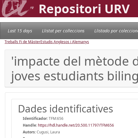
Repositori URV
Last 15 days
Llistat per col·leccions
Llistado por coleccion
Treballs Fi de Màster
Estudis Anglesos i Alemanys
'impacte del mètode d
joves estudiants bili
Dades identificatives
Identificador:
TFM:656
Handle
:
https://hdl.handle.net/20.500.11797/TFM656
Autors:
Cugusi, Laura