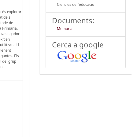
Ciències de l'educació
i és explorar
at dels
Documents:
ètode de
a Primària.
Memòria
investigadors
xit en
Cerca a google
tilitzant L1
prenent
eguntes. Els
r del grup
en