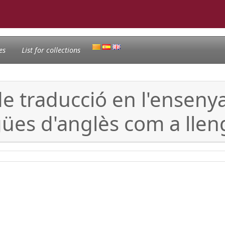
es
List for collections
e traducció en l'enseny
ngües d'anglès com a lle