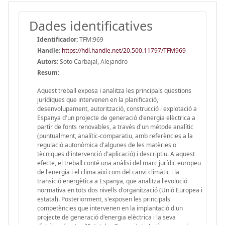
Dades identificatives
Identificador:
TFM:969
Handle
:
https://hdl.handle.net/20.500.11797/TFM969
Autors:
Soto Carbajal, Alejandro
Resum:
Aquest treball exposa i analitza les principals qüestions
jurídiques que intervenen en la planificació,
desenvolupament, autorització, construcció i explotació a
Espanya d'un projecte de generació d'energia elèctrica a
partir de fonts renovables, a través d'un mètode analític
(puntualment, analític-comparatiu, amb referències a la
regulació autonòmica d'algunes de les matèries o
tècniques d'intervenció d'aplicació) i descriptiu. A aquest
efecte, el treball conté una anàlisi del marc jurídic europeu
de l'energia i el clima així com del canvi climàtic i la
transició energètica a Espanya, que analitza l'evolució
normativa en tots dos nivells d'organització (Unió Europea i
estatal). Posteriorment, s'exposen les principals
competències que intervenen en la implantació d'un
projecte de generació d'energia elèctrica i la seva