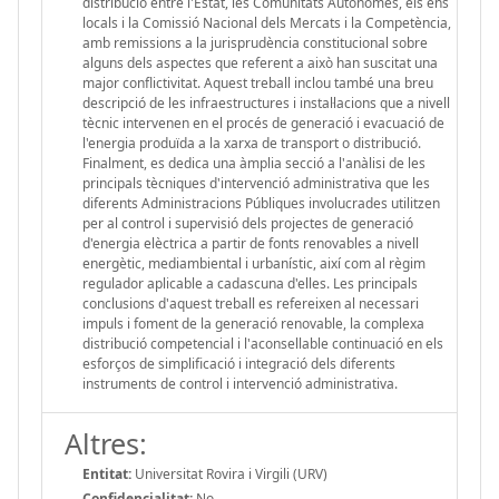
distribució entre l'Estat, les Comunitats Autònomes, els ens
locals i la Comissió Nacional dels Mercats i la Competència,
amb remissions a la jurisprudència constitucional sobre
alguns dels aspectes que referent a això han suscitat una
major conflictivitat. Aquest treball inclou també una breu
descripció de les infraestructures i instal·lacions que a nivell
tècnic intervenen en el procés de generació i evacuació de
l'energia produïda a la xarxa de transport o distribució.
Finalment, es dedica una àmplia secció a l'anàlisi de les
principals tècniques d'intervenció administrativa que les
diferents Administracions Públiques involucrades utilitzen
per al control i supervisió dels projectes de generació
d'energia elèctrica a partir de fonts renovables a nivell
energètic, mediambiental i urbanístic, així com al règim
regulador aplicable a cadascuna d'elles. Les principals
conclusions d'aquest treball es refereixen al necessari
impuls i foment de la generació renovable, la complexa
distribució competencial i l'aconsellable continuació en els
esforços de simplificació i integració dels diferents
instruments de control i intervenció administrativa.
Altres:
Entitat:
Universitat Rovira i Virgili (URV)
Confidencialitat:
No