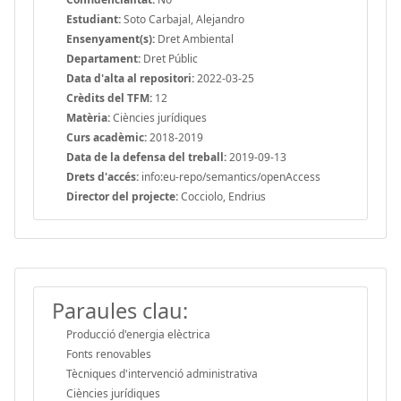
Estudiant:
Soto Carbajal, Alejandro
Ensenyament(s):
Dret Ambiental
Departament:
Dret Públic
Data d'alta al repositori:
2022-03-25
Crèdits del TFM:
12
Matèria:
Ciències jurídiques
Curs acadèmic:
2018-2019
Data de la defensa del treball:
2019-09-13
Drets d'accés:
info:eu-repo/semantics/openAccess
Director del projecte:
Cocciolo, Endrius
Paraules clau:
Producció d'energia elèctrica
Fonts renovables
Tècniques d'intervenció administrativa
Ciències jurídiques