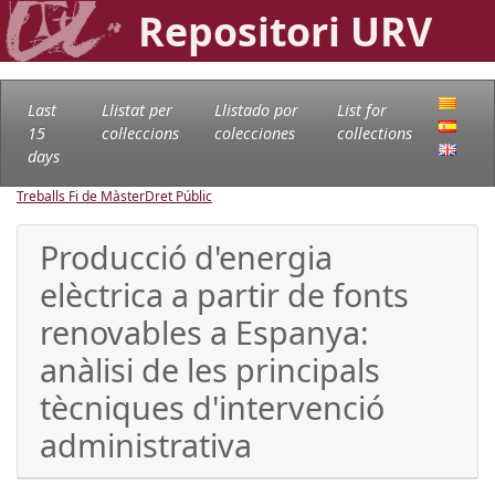
Repositori URV
Last
Llistat per
Llistado por
List for
15
col·leccions
colecciones
collections
days
Treballs Fi de Màster
Dret Públic
Producció d'energia
elèctrica a partir de fonts
renovables a Espanya:
anàlisi de les principals
tècniques d'intervenció
administrativa