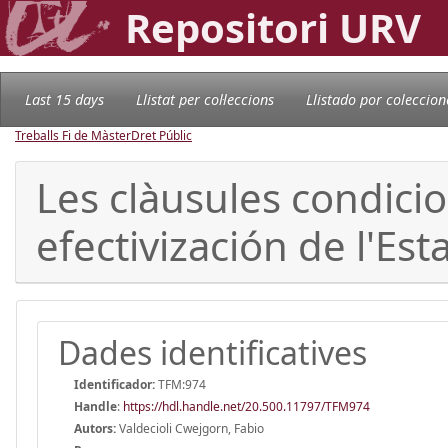
Repositori URV
Last 15 days
Llistat per col·leccions
Llistado por coleccion
Treballs Fi de Màster
Dret Públic
Les clàusules condicio
efectivización de l'Est
Dades identificatives
Identificador:
TFM:974
Handle
:
https://hdl.handle.net/20.500.11797/TFM974
Autors:
Valdecioli Cwejgorn, Fabio