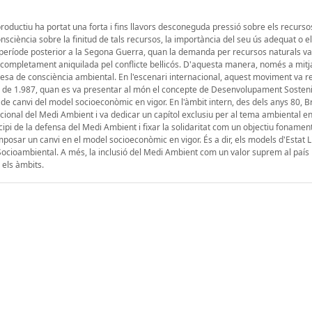
roductiu ha portat una forta i fins llavors desconeguda pressió sobre els recurso
nsciència sobre la finitud de tals recursos, la importància del seu ús adequat o e
l període posterior a la Segona Guerra, quan la demanda per recursos naturals va
é completament aniquilada pel conflicte bel·licós. D'aquesta manera, només a mitj
resa de consciència ambiental. En l'escenari internacional, aquest moviment va r
 de 1.987, quan es va presentar al món el concepte de Desenvolupament Sostenib
 de canvi del model socioeconòmic en vigor. En l'àmbit intern, des dels anys 80, Br
acional del Medi Ambient i va dedicar un capítol exclusiu per al tema ambiental en
cipi de la defensa del Medi Ambient i fixar la solidaritat com un objectiu fonament
imposar un canvi en el model socioeconòmic en vigor. És a dir, els models d'Estat L
 Socioambiental. A més, la inclusió del Medi Ambient com un valor suprem al país
 els àmbits.