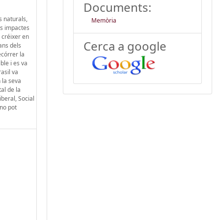
Documents:
s naturals,
Memòria
ls impactes
 créixer en
Cerca a google
ans dels
ecórrer la
le i es va
asil va
 la seva
al de la
iberal, Social
 no pot