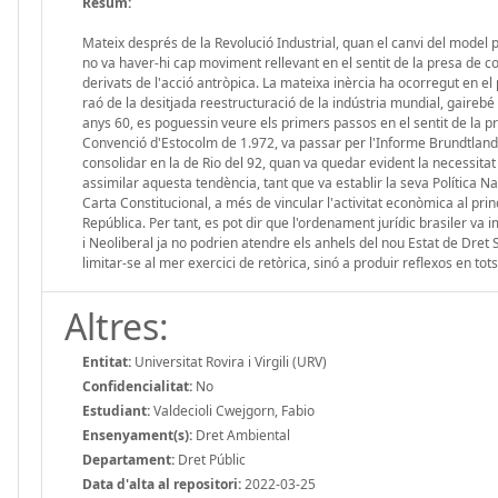
Resum:
Mateix després de la Revolució Industrial, quan el canvi del model p
no va haver-hi cap moviment rellevant en el sentit de la presa de co
derivats de l'acció antròpica. La mateixa inèrcia ha ocorregut en e
raó de la desitjada reestructuració de la indústria mundial, gaireb
anys 60, es poguessin veure els primers passos en el sentit de la p
Convenció d'Estocolm de 1.972, va passar per l'Informe Brundtland
consolidar en la de Rio del 92, quan va quedar evident la necessitat
assimilar aquesta tendència, tant que va establir la seva Política N
Carta Constitucional, a més de vincular l'activitat econòmica al prin
República. Per tant, es pot dir que l'ordenament jurídic brasiler va 
i Neoliberal ja no podrien atendre els anhels del nou Estat de Dret
limitar-se al mer exercici de retòrica, sinó a produir reflexos en tots
Altres:
Entitat:
Universitat Rovira i Virgili (URV)
Confidencialitat:
No
Estudiant:
Valdecioli Cwejgorn, Fabio
Ensenyament(s):
Dret Ambiental
Departament:
Dret Públic
Data d'alta al repositori:
2022-03-25