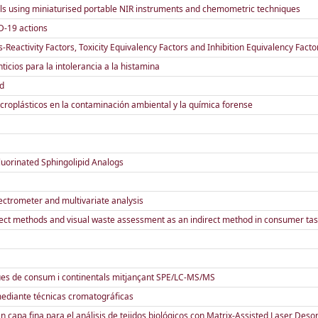
e oils using miniaturised portable NIR instruments and chemometric techniques
ID-19 actions
Reactivity Factors, Toxicity Equivalency Factors and Inhibition Equivalency Facto
ios para la intolerancia a la histamina
ad
croplásticos en la contaminación ambiental y la química forense
luorinated Sphingolipid Analogs
ectrometer and multivariate analysis
irect methods and visual waste assessment as an indirect method in consumer tas
igües de consum i continentals mitjançant SPE/LC-MS/MS
mediante técnicas cromatográficas
apa fina para el análisis de tejidos biológicos con Matrix-Assisted Laser Desor