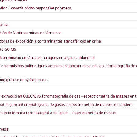
tion: Towards photo-responsive polymers.
ortivo
ción de N-nitrosaminas en fármacos
res de exposición a contaminantes atmosféricos en orina
ante GC-MS
determinació de fàrmacs i drogues en aigües ambientals
en emulsions polimèriques aquoses mitjançant espai de cap, cromatografia de ga
sing glucose dehydrogenase.
r extracció en QuEChERS i cromatografia de gas - espectrometria de masses en
inat mitjançant cromatografia de gasos i espectrometria de masses en tàndem
esorció tèrmica i cromatografia de gasos - espectrometria de masses
olsis