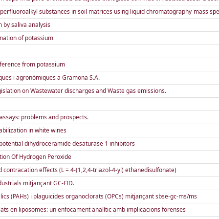
perfluoroalkyl substances in soil matrices using liquid chromatography-mass sp
 by saliva analysis
ination of potassium
erference from potassium
giques i agronòmiques a Gramona S.A.
gislation on Wastewater discharges and Waste gas emissions.
assays: problems and prospects.
abilization in white wines
potential dihydroceramide desaturase 1 inhibitors
ction Of Hydrogen Peroxide
contracation effects (L = 4-(1,2,4-triazol-4-yl) ethanedisulfonate)
dustrials mitjançant GC-FID.
clics (PAHs) i plaguicides organoclorats (OPCs) mitjançant sbse-gc-ms/ms
ulats en liposomes: un enfocament analític amb implicacions forenses