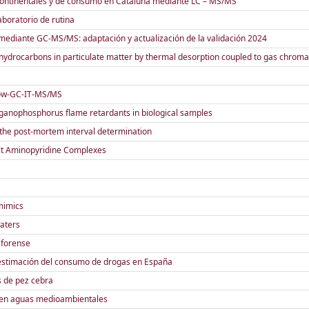
 continentales y de consumo en Cataluña mediante LC – MS/MS
boratorio de rutina
 mediante GC-MS/MS: adaptación y actualización de la validación 2024
 hydrocarbons in particulate matter by thermal desorption coupled to gas chro
rrow-GC-IT-MS/MS
ganophosphorus flame retardants in biological samples
 the post-mortem interval determination
alt Aminopyridine Complexes
 mimics
waters
t forense
a estimación del consumo de drogas en España
s de pez cebra
 en aguas medioambientales