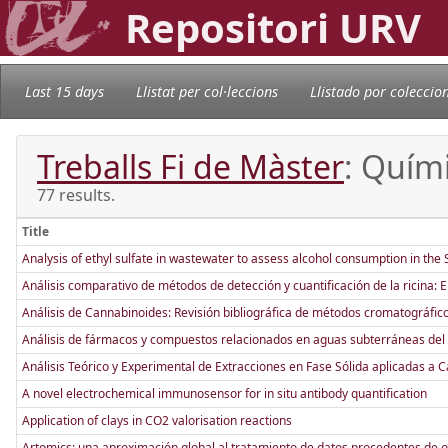
Repositori URV
Last 15 days
Llistat per col·leccions
Llistado por coleccio
Treballs Fi de Màster
: Quím
77 results.
Title
Analysis of ethyl sulfate in wastewater to assess alcohol consumption in the
Análisis comparativo de métodos de detección y cuantificación de la ricina: 
Análisis de Cannabinoides: Revisión bibliográfica de métodos cromatográfic
Análisis de fármacos y compuestos relacionados en aguas subterráneas del 
Análisis Teórico y Experimental de Extracciones en Fase Sólida aplicadas a 
A novel electrochemical immunosensor for in situ antibody quantification
Application of clays in CO2 valorisation reactions
Artomics: una aproximación global al tratamiento de datos procedentes de ob