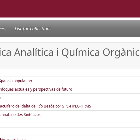
nes
List for collections
ica Analítica i Química Orgàni
 Spanish population
Enfoques actuales y perspectivas de futuro
os
acuífero del delta del Río Besòs por SPE-HPLC-HRMS
Cannabinoides Sintéticos
jetos artísticos