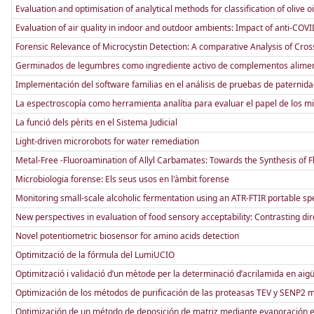
Evaluation and optimisation of analytical methods for classification of oliv
Evaluation of air quality in indoor and outdoor ambients: Impact of anti-COV
Forensic Relevance of Microcystin Detection: A comparative Analysis of Cross-
Germinados de legumbres como ingrediente activo de complementos alimentic
Implementación del software familias en el análisis de pruebas de paternid
La espectroscopía como herramienta analítia para evaluar el papel de los mi
La funció dels pèrits en el Sistema Judicial
Light-driven microrobots for water remediation
Metal-Free -Fluoroamination of Allyl Carbamates: Towards the Synthesis of F
Microbiologia forense: Els seus usos en l'àmbit forense
Monitoring small-scale alcoholic fermentation using an ATR-FTIR portable sp
New perspectives in evaluation of food sensory acceptability: Contrasting d
Novel potentiometric biosensor for amino acids detection
Optimització de la fórmula del LumiUCIO
Optimització i validació d’un mètode per la determinació d’acrilamida en a
Optimización de los métodos de purificación de las proteasas TEV y SENP2 
Optimización de un método de deposición de matriz mediante evaporación en c