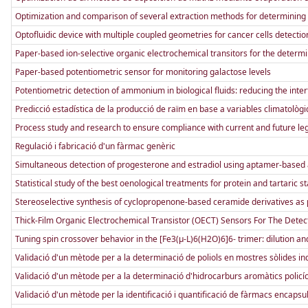
Optimization and comparison of several extraction methods for determining 
Optofluidic device with multiple coupled geometries for cancer cells detection
Paper-based ion-selective organic electrochemical transitors for the determ
Paper-based potentiometric sensor for monitoring galactose levels
Potentiometric detection of ammonium in biological fluids: reducing the int
Predicció estadística de la producció de raïm en base a variables climatolò
Process study and research to ensure compliance with current and future le
Regulació i fabricació d'un fàrmac genèric
Simultaneous detection of progesterone and estradiol using aptamer-based 
Statistical study of the best oenological treatments for protein and tartaric st
Stereoselective synthesis of cyclopropenone-based ceramide derivatives as 
Thick-Film Organic Electrochemical Transistor (OECT) Sensors For The Dete
Tuning spin crossover behavior in the [Fe3(µ-L)6(H2O)6]6- trimer: dilution and 
Validació d'un mètode per a la determinació de poliols en mostres sòlides in
Validació d'un mètode per a la determinació d'hidrocarburs aromàtics policí
Validació d'un mètode per la identificació i quantificació de fàrmacs encaps