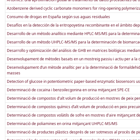
Azobenzene derived cyclic carbonate monomers for ring-opening polymeriza
Consumo de drogas en España según sus aguas residuales
Desafíos en la detección de la eritropoyetina recombinante en el ámbito dep
Desarrollo de un método analítico mediante HPLC-MS/MS para la determina
Desarrollo de un método UHPLC-MS/MS para la determinación de biomarcado
Desarrollo y optimización del análisis de GHB en matrices biológicas medi
Desenvolupament de mètodes basats en un mostreig passiu i actiu per a la 
Desenvolupament d’un mètode analític per a la determinació de formaldehid 
masses
Detection of glucose in potentiometric paper-based enzymatic biosensors u
Determinació de cocaïna i benzoilecgonina en orina mitjançant SPE-CE
Determinació de compostos d'alt volum de producció en mostres de peix pe
Determinació de compostos químics d’alt volum de producció en peix precu
Determinació de compostos volàtils de sofre en mostres d'aire mitjançant d
Determinació de poliamines en orina mitjançant UHPLC-MS/MS
Determinació de productes plàstics després de ser sotmesos al procés de pir