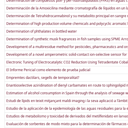
Determinación de compuestos poli- y per-fluoroalquilados (PFAS) en aguas
Determinación de la Amoxicilina mediante cromatografía de líquidos en un la
Determinación de Tetrahidrocannabinol y su metabolito principal en sangre
Determination of high production volume chemicals and polycyclic aromatic
Determination of phthalates in bottled water
Determination of synthetic musk fragrances in fish samples using SPME A
Development of a multiresidue method for pesticides, pharmaceutics and or
Development of a novel amperometric solid-contact ion-selective sensor for
Electronic Tuning of Electrocatalytic CO2 Reduction Using Tetradentate Cob
El Informe Pericial como elemento de prueba judicial
Empremtes dactilars, segells de temporalitat?
Enantioselective aziridination of dienyl carbamates en route to sphingolipid
Estimation of alcohol consumption in Spain through the analysis of sewage 
Estudi de lípids en teixit mitjançant maldi imaging i la seva aplicació a l'àmbi
Estudio de la aplicación de la epidemiología de las aguas residuales para l
Estudios de metabolismo y toxicidad de derivados del metilfenidato en larva
Evaluación de sorbentes de modo mixto para la determinación de fármacos