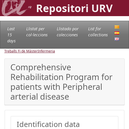
Repositori URV
Last
Llistat per
Llistado por
List for
15
col·leccions
colecciones
collections
days
Treballs Fi de Màster
Infermeria
Comprehensive
Rehabilitation Program for
patients with Peripheral
arterial disease
Identification data