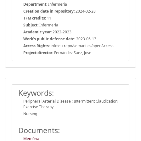
Department:
Infermeria
Creation date in repository:
2024-02-28
TFM credits:
11
Subject:
Infermeria
Academic year:
2022-2023
Work's public defense date:
2023-06-13
Access Rights:
info:eu-repo/semantics/openAccess
Project director:
Fernández Saez, Jose
Keywords:
Peripheral Arterial Disease ; Intermittent Claudication;
Exercise Therapy
Nursing
Documents:
Memòria