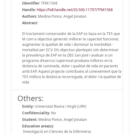
Identifier:
TFM:1568
Handle
:
https://hdl.handle.net/20.500.11797/TFM1568
Authors:
Medina Ponce, Angel Jonatan
Abstract:
El tractament conservador de la EAP es basa en la TES que
té com a objectius generals millorar la capacitat funcional,
augmentar la qualitat de vida i disminuir la morbiditat -
mortalitat per ECV. Els objectius plantejats són determinar
la prevalença de EAP en la ZBS San José i avaluar si un
programa d'exercici supervisat produeix millores en la
distància de caminada, dolor i qualitat de vida en pacients
amb EAP. Aquest projecte contribueix al coneixement que la
TES millora la distància recorreguda, el dolor i la qualitat de
vida.
Others:
Entity:
Universitat Rovira i Virgili (URV)
Confidenciality:
No
Student:
Medina Ponce, Angel Jonatan
Education area(s):
Investigació en Ciències de la Infermeria