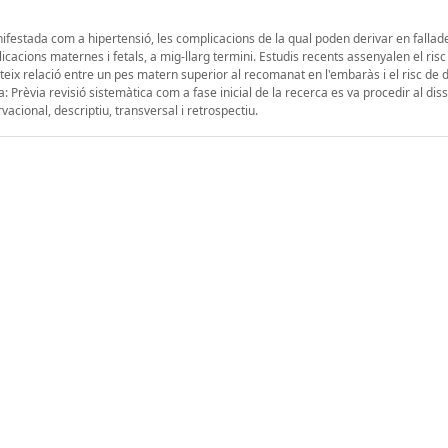
ifestada com a hipertensió, les complicacions de la qual poden derivar en fallad
acions maternes i fetals, a mig-llarg termini. Estudis recents assenyalen el ris
teix relació entre un pes matern superior al recomanat en l'embaràs i el risc de
Prèvia revisió sistemàtica com a fase inicial de la recerca es va procedir al dis
cional, descriptiu, transversal i retrospectiu.