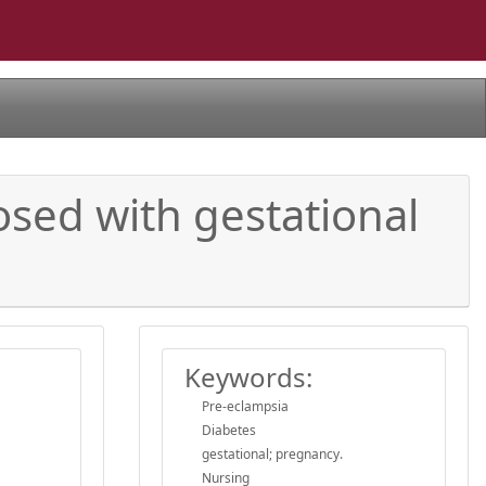
sed with gestational
Keywords:
Pre-eclampsia
Diabetes
gestational; pregnancy.
Nursing