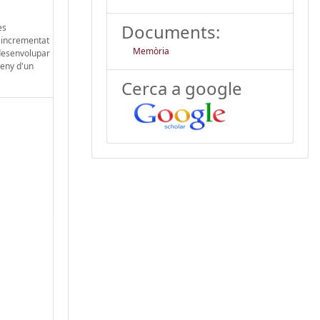
Documents:
es
c incrementat
Memòria
 desenvolupar
seny d'un
Cerca a google