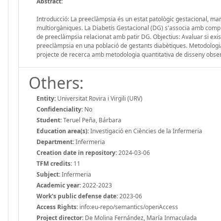
Abstract:
Introducció: La preeclàmpsia és un estat patològic gestacional, man
multiorgàniques. La Diabetis Gestacional (DG) s'associa amb complic
de preeclàmpsia relacionat amb patir DG. Objectius: Avaluar si exis
preeclàmpsia en una població de gestants diabètiques. Metodologia: 
projecte de recerca amb metodologia quantitativa de disseny observa
Others:
Entity:
Universitat Rovira i Virgili (URV)
Confidenciality:
No
Student:
Teruel Peña, Bárbara
Education area(s):
Investigació en Ciències de la Infermeria
Department:
Infermeria
Creation date in repository:
2024-03-06
TFM credits:
11
Subject:
Infermeria
Academic year:
2022-2023
Work's public defense date:
2023-06
Access Rights:
info:eu-repo/semantics/openAccess
Project director:
De Molina Fernández, María Inmaculada