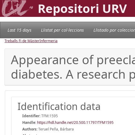
Repositori URV
Last 15 days
Llistat per col·leccions
Llistado por coleccio
Treballs Fi de Màster
Infermeria
Appearance of preecl
diabetes. A research p
Identification data
Identifier:
TFM:1595
Handle
:
https://hdl.handle.net/20.500.11797/TFM1595
Authors:
Teruel Peña, Bárbara