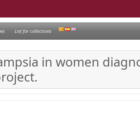
nes
List for collections
ampsia in women diagno
roject.