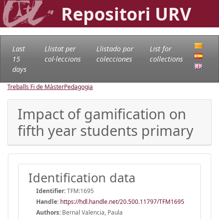
Repositori URV
Last
Llistat per
Llistado por
List for
15
col·leccions
colecciones
collections
days
Treballs Fi de Màster
Pedagogia
Impact of gamification on
fifth year students primary
Identification data
Identifier:
TFM:1695
Handle
:
https://hdl.handle.net/20.500.11797/TFM1695
Authors:
Bernal Valencia, Paula