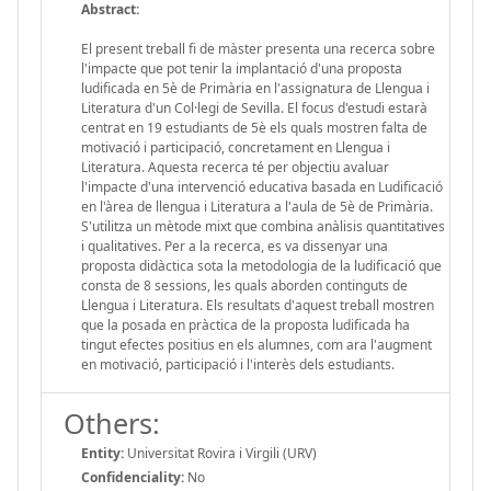
Abstract:
El present treball fi de màster presenta una recerca sobre
l'impacte que pot tenir la implantació d'una proposta
ludificada en 5è de Primària en l'assignatura de Llengua i
Literatura d'un Col·legi de Sevilla. El focus d'estudi estarà
centrat en 19 estudiants de 5è els quals mostren falta de
motivació i participació, concretament en Llengua i
Literatura. Aquesta recerca té per objectiu avaluar
l'impacte d'una intervenció educativa basada en Ludificació
en l'àrea de llengua i Literatura a l'aula de 5è de Primària.
S'utilitza un mètode mixt que combina anàlisis quantitatives
i qualitatives. Per a la recerca, es va dissenyar una
proposta didàctica sota la metodologia de la ludificació que
consta de 8 sessions, les quals aborden continguts de
Llengua i Literatura. Els resultats d'aquest treball mostren
que la posada en pràctica de la proposta ludificada ha
tingut efectes positius en els alumnes, com ara l'augment
en motivació, participació i l'interès dels estudiants.
Others:
Entity:
Universitat Rovira i Virgili (URV)
Confidenciality:
No