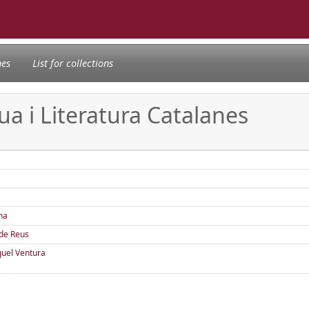
nes
List for collections
ua i Literatura Catalanes
na
 de Reus
quel Ventura