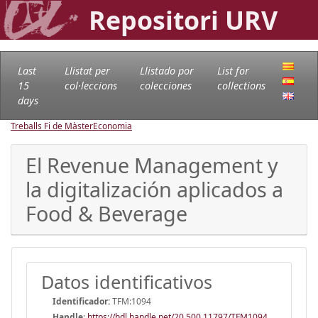
Repositori URV
Last
Llistat per
Llistado por
List for
15
col·leccions
colecciones
collections
days
Treballs Fi de Màster
Economia
El Revenue Management y
la digitalización aplicados a
Food & Beverage
Datos identificativos
Identificador:
TFM:1094
Handle
:
https://hdl.handle.net/20.500.11797/TFM1094