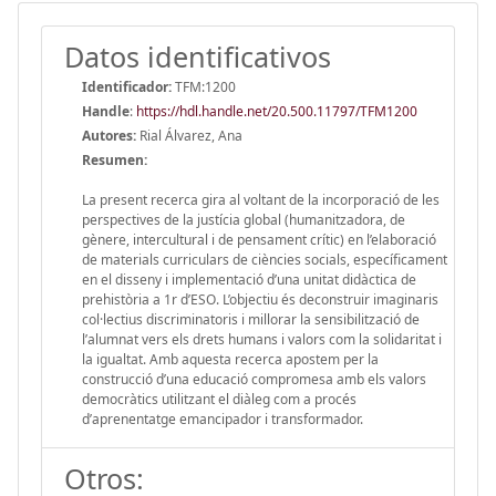
Datos identificativos
Identificador:
TFM:1200
Handle
:
https://hdl.handle.net/20.500.11797/TFM1200
Autores:
Rial Álvarez, Ana
Resumen:
La present recerca gira al voltant de la incorporació de les
perspectives de la justícia global (humanitzadora, de
gènere, intercultural i de pensament crític) en l’elaboració
de materials curriculars de ciències socials, específicament
en el disseny i implementació d’una unitat didàctica de
prehistòria a 1r d’ESO. L’objectiu és deconstruir imaginaris
col·lectius discriminatoris i millorar la sensibilització de
l’alumnat vers els drets humans i valors com la solidaritat i
la igualtat. Amb aquesta recerca apostem per la
construcció d’una educació compromesa amb els valors
democràtics utilitzant el diàleg com a procés
d’aprenentatge emancipador i transformador.
Otros: