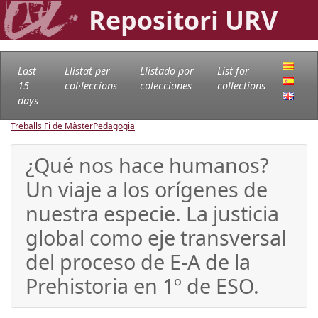
Repositori URV
Last
Llistat per
Llistado por
List for
15
col·leccions
colecciones
collections
days
Treballs Fi de Màster
Pedagogia
¿Qué nos hace humanos?
Un viaje a los orígenes de
nuestra especie. La justicia
global como eje transversal
del proceso de E-A de la
Prehistoria en 1º de ESO.