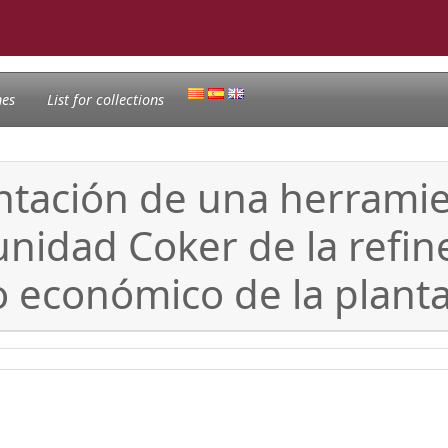
nes
List for collections
ntación de una herramie
 unidad Coker de la refi
o económico de la plant