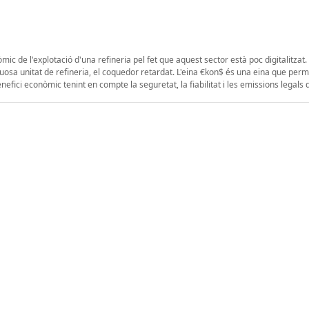
c de l'explotació d'una refineria pel fet que aquest sector està poc digitalitzat. 
uosa unitat de refineria, el coquedor retardat. L'eina €kon$ és una eina que perm
fici econòmic tenint en compte la seguretat, la fiabilitat i les emissions legals d