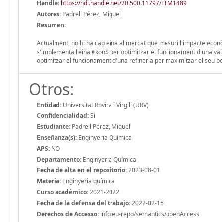
Handle
:
https://hdl.handle.net/20.500.11797/TFM1489
Autores:
Padrell Pérez, Miquel
Resumen:
Actualment, no hi ha cap eina al mercat que mesuri l'impacte econòmi
s'implementa l'eina €kon$ per optimitzar el funcionament d'una val
optimitzar el funcionament d'una refineria per maximitzar el seu bene
Otros:
Entidad:
Universitat Rovira i Virgili (URV)
Confidencialidad:
Si
Estudiante:
Padrell Pérez, Miquel
Enseñanza(s):
Enginyeria Química
APS:
NO
Departamento:
Enginyeria Química
Fecha de alta en el repositorio:
2023-08-01
Materia:
Enginyeria química
Curso académico:
2021-2022
Fecha de la defensa del trabajo:
2022-02-15
Derechos de Accesso:
info:eu-repo/semantics/openAccess