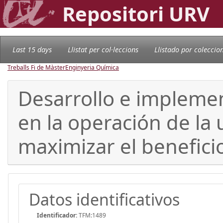
Repositori URV
Last 15 days
Llistat per col·leccions
Llistado por coleccio
Treballs Fi de Màster
Enginyeria Química
Desarrollo e impleme
en la operación de la
maximizar el benefici
Datos identificativos
Identificador:
TFM:1489