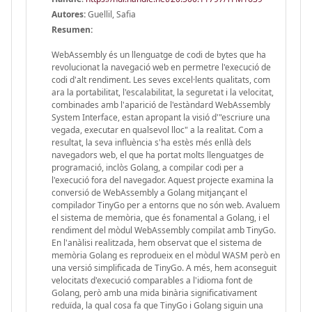
Autores:
Guellil, Safia
Resumen:
WebAssembly és un llenguatge de codi de bytes que ha
revolucionat la navegació web en permetre l'execució de
codi d'alt rendiment. Les seves excel·lents qualitats, com
ara la portabilitat, l'escalabilitat, la seguretat i la velocitat,
combinades amb l'aparició de l'estàndard WebAssembly
System Interface, estan apropant la visió d'"escriure una
vegada, executar en qualsevol lloc" a la realitat. Com a
resultat, la seva influència s'ha estès més enllà dels
navegadors web, el que ha portat molts llenguatges de
programació, inclòs Golang, a compilar codi per a
l'execució fora del navegador. Aquest projecte examina la
conversió de WebAssembly a Golang mitjançant el
compilador TinyGo per a entorns que no són web. Avaluem
el sistema de memòria, que és fonamental a Golang, i el
rendiment del mòdul WebAssembly compilat amb TinyGo.
En l'anàlisi realitzada, hem observat que el sistema de
memòria Golang es reprodueix en el mòdul WASM però en
una versió simplificada de TinyGo. A més, hem aconseguit
velocitats d'execució comparables a l'idioma font de
Golang, però amb una mida binària significativament
reduïda, la qual cosa fa que TinyGo i Golang siguin una