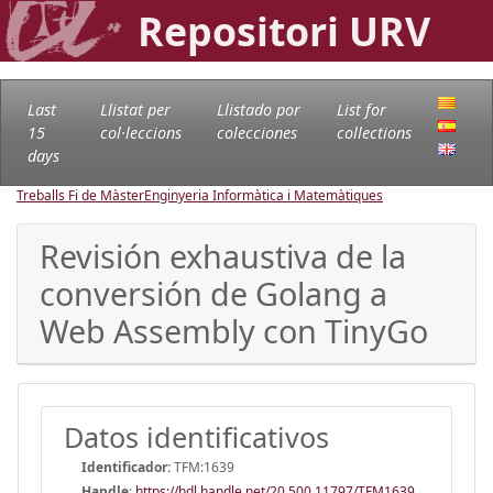
Repositori URV
Last
Llistat per
Llistado por
List for
15
col·leccions
colecciones
collections
days
Treballs Fi de Màster
Enginyeria Informàtica i Matemàtiques
Revisión exhaustiva de la
conversión de Golang a
Web Assembly con TinyGo
Datos identificativos
Identificador:
TFM:1639
Handle
:
https://hdl.handle.net/20.500.11797/TFM1639