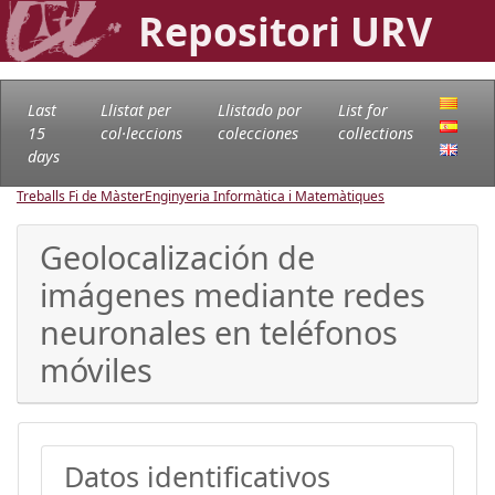
Repositori URV
Last
Llistat per
Llistado por
List for
15
col·leccions
colecciones
collections
days
Treballs Fi de Màster
Enginyeria Informàtica i Matemàtiques
Geolocalización de
imágenes mediante redes
neuronales en teléfonos
móviles
Datos identificativos