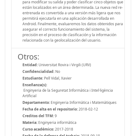
para modificar su salida y poder clasificar cinco objetos que
están localizados en un área determinada. La nueva red re-
entrenada es convertida a una versión más ligera que nos
permitirá ejecutarla en una aplicación desarrollada en
Android. Finalmente, evaluaremos los datos obtenidos para
asegurar el correcto funcionamiento del sistema, la
precisión en el proceso de clasificación y la información
relacionada con la geolocalización del usuario.
Otros:
Entidad:
Universitat Rovira i Virgili (URV)
Confidencialidad:
No
Estudiante:
Pell Vidal, Xavier
Enseñanza(s):
Enginyeria de la Seguretat Informàtica i Intel·ligència
Artificial
Departamento:
Enginyeria Informàtica i Matemàtiques
Fecha de alta en el repositorio:
2018-02-12
Creditos del TFM:
9
Materia:
Enginyeria informàtica
Curso académico:
2017-2018
Fecha de la defensa del trabajo:
2018-09-15