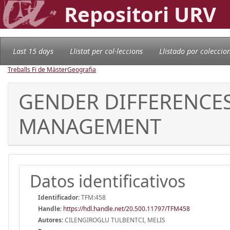
Repositori URV
Last 15 days
Llistat per col·leccions
Llistado por coleccio
Treballs Fi de Màster
Geografia
GENDER DIFFERENCES
MANAGEMENT
Datos identificativos
Identificador:
TFM:458
Handle
:
https://hdl.handle.net/20.500.11797/TFM458
Autores:
CILENGIROGLU TULBENTCI, MELIS