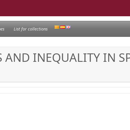
nes
List for collections
 AND INEQUALITY IN S