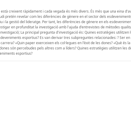
port està creixent ràpidament i cada vegada és més divers. És més que una eina d'a
studi pretén revelar com les diferències de gènere en el sector dels esdeveniment
i la gestió del lideratge. Per tant, les diferències de gènere en els esdevenimen
stigar en profunditat la investigació amb l'ajuda d'entrevistes de mètodes qualita
nvestigació; La principal pregunta d'investigació és: Quines estratègies utilitzen
esdeveniments esportius? Es van derivar tres subpreguntes relacionades: ? Ser en 
a carrera? «Quin paper exerceixen els col·legues en l'èxit de les dones? «Què és la
nes són percebudes pels altres com a líders? Quines estratègies utilitzen les d
veniments esportius?