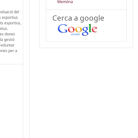
Memòria
valuació del
Cerca a google
s esportius
ts esportius,
tius.
 les dones
la gestió
 voluntat
ones per a