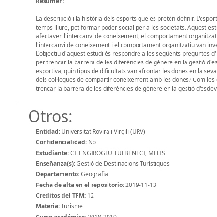
Resumen:
La descripció i la història dels esports que es pretén definir. L'es
temps lliure, pot formar poder social per a les societats. Aquest e
afectaven l'intercanvi de coneixement, el comportament organitzatiu 
l'intercanvi de coneixement i el comportament organitzatiu van inve
L'objectiu d'aquest estudi és respondre a les següents preguntes d'i
per trencar la barrera de les diferències de gènere en la gestió d'
esportiva, quin tipus de dificultats van afrontar les dones en la sev
dels col·legues de compartir coneixement amb les dones? Com les do
trencar la barrera de les diferències de gènere en la gestió d'esde
Otros:
Entidad:
Universitat Rovira i Virgili (URV)
Confidencialidad:
No
Estudiante:
CILENGIROGLU TULBENTCI, MELIS
Enseñanza(s):
Gestió de Destinacions Turístiques
Departamento:
Geografia
Fecha de alta en el repositorio:
2019-11-13
Creditos del TFM:
12
Materia:
Turisme
Curso académico:
2018-2019