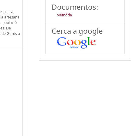
Documentos:
e la seva
Memòria
ria artesana
la població
ues. De
Cerca a google
e de Gerds a