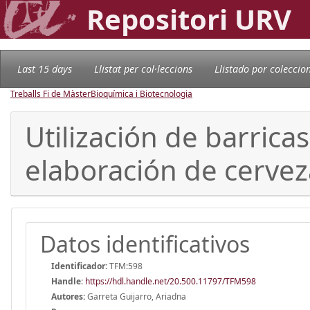
Repositori URV
Last 15 days
Llistat per col·leccions
Llistado por coleccio
Treballs Fi de Màster
Bioquímica i Biotecnologia
Utilización de barrica
elaboración de cervez
Datos identificativos
Identificador:
TFM:598
Handle
:
https://hdl.handle.net/20.500.11797/TFM598
Autores:
Garreta Guijarro, Ariadna