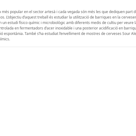
a més popular en el sector artesà i cada vegada són més les que dediquen part d
. L’objectiu d’aquest treball és estudiar la utilització de barriques en la cervese
n un estudi físico químic i microbiològic amb diferents medis de cultiu per veure 
olada en fermentadors d’acer inoxidable i una posterior acidificació en barriq
ció espontània. També s’ha estudiat l’envelliment de mostres de cerveses Sour Al
ímics.