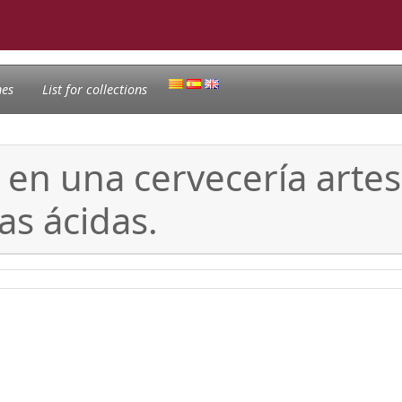
nes
List for collections
s en una cervecería arte
as ácidas.