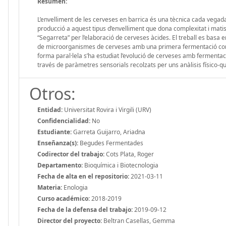
Resumen:
L’envelliment de les cerveses en barrica és una tècnica cada vegad
producció a aquest tipus d’envelliment que dona complexitat i matisos
“Segarreta” per l’elaboració de cerveses àcides. El treball es basa e
de microorganismes de cerveses amb una primera fermentació contr
forma paral·lela s’ha estudiat l’evolució de cerveses amb fermenta
través de paràmetres sensorials recolzats per uns anàlisis físico-qu
Otros:
Entidad:
Universitat Rovira i Virgili (URV)
Confidencialidad:
No
Estudiante:
Garreta Guijarro, Ariadna
Enseñanza(s):
Begudes Fermentades
Codirector del trabajo:
Cots Plata, Roger
Departamento:
Bioquímica i Biotecnologia
Fecha de alta en el repositorio:
2021-03-11
Materia:
Enologia
Curso académico:
2018-2019
Fecha de la defensa del trabajo:
2019-09-12
Director del proyecto:
Beltran Casellas, Gemma