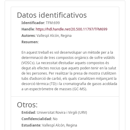
Datos identificativos
Identificador:
TFM:699
Handle
:
https://hdl.handle.net/20.500.11797/TFM699
Autores:
Vallespí Alcón, Regina
Resumen:
En aquest treball es vol desenvolupar un mètode per a la
determinació de tres compostos orgànics de sofre volàtils
(VOSCs). La necessitat d’estudiar aquets compostos és
degut als efectes nocius que aquets poden tenir en la salut
de les persones. Per realitzar la presa de mostra s’utilitzen
tubs d’adsorció de carbó, els quals s’analitzen mitjançant la
desorció tèrmica (TD) i la cromatografia de gasos acoblada
a un espectròmetre de masses (GC-MS).
Otros:
Entidad:
Universitat Rovira i Virgili (URV)
Confidencialidad:
No
Estudiante:
Vallespí Alcón, Regina