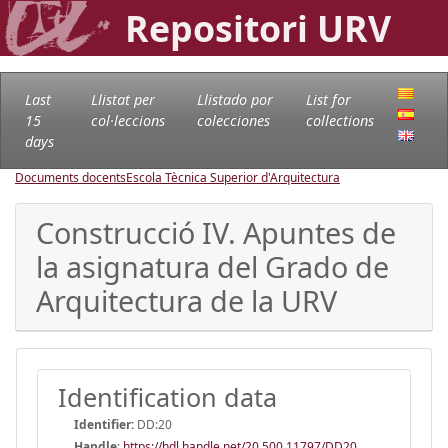
Repositori URV
Last
Llistat per
Llistado por
List for
15
col·leccions
colecciones
collections
days
Documents docents
Escola Tècnica Superior d'Arquitectura
Construcció IV. Apuntes de
la asignatura del Grado de
Arquitectura de la URV
Identification data
Identifier:
DD:20
Handle
:
https://hdl.handle.net/20.500.11797/DD20