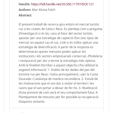
Handle
:
https://hdl.handle.net/20.500.11797/DOC121
Authors:
Mar Alsina Folch
Abstract:
El present treball de recerca gira entorn el mercat turístic
rus a les ciutats de Salou i Reus. Es planteja com a pregunta
d’investigació si és bo, cara al futur del sector turístic,
apostar per una estratègia de captació d’un únic tipus de
mercat, en aquest cas el rus, o bé si és millor aplicar una
estratègia de diversificació. A partir de la resposta es
determinaran quines mesures poden aplicar les
institucions i els sectors empresarials comercial, d’hoteleria
i restauració per dur a terme la estratègia més òptima.
Amb la finalitat d’arribar a aquest objectiu s’ha utilitzat la
següent informació: 1- Anàlisi de les dades del pas del
turisme rus per Reus i Salou principalment, i per la Costa
Daurada i Catalunya de manera secundària. 2- Estudi de
les motivacions que el van dur a visitar el territori i les
raons que el van portar a deixar de fer-ho. 3- Realització
d’una previsió de com serà el seu comportament futur. 4-
Plantejament de mesures per fer possible la recuperació
d’aquests visitants.