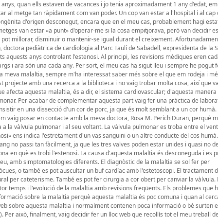
anys, quan ells estaven de vacances i jo tenia aproximadament 1 any d'edat, em
r al metge tan ràpidament com van poder. Un cop van estar a l'hospital i al cap d
ongènita d'origen desconegut, encara que en el meu cas, probablement hagi esta
tges van estar «a punt» d'operar-me si la cosa empitjorava, però van decidir e
 pot millorar, disminuir o mantenir-se igual durant el creixement. Afortunadame
doctora pediàtrica de cardiologia al Parc Taulí de Sabadell, expresidenta de la 
ts aquests anys controlant l'estenosi. Al principi, les revisions mèdiques eren cad
gs i ara són una cada any. Per sort, el meu cas ha sigut lleu i sempre he pogut f
re la meva malaltia, sempre m'ha interessat saber més sobre el que em rodeja i mé
projecte amb una recerca a la biblioteca i no vaig trobar molta cosa, així que va
ue afecta aquesta malaltia, és a dir, el sistema cardiovascular; d'aquesta manera
lmonar. Per acabar de complementar aquesta part vaig fer una pràctica de laborat
nsistir en una dissecció d'un cor de porc, ja que és molt semblant a un cor humà.
lar em vaig posar en contacte amb la meva doctora, Rosa M. Perich Duran, perquè m
 a la vàlvula pulmonar i al seu voltant. La vàlvula pulmonar es troba entre el ventr
nosi» ens indica l'estretament d'un vas sanguini o un altre conducte del cos humà
 sang no passi tan fàcilment, ja que les tres valves poden estar unides i quasi no d
zona en què es trobi l'estenosi. La causa d'aquesta malaltia és desconeguda i es 
reu, amb simptomatologies diferents. El diagnòstic de la malaltia se sol fer per
nnòcues, o també es pot auscultar un buf cardíac amb l'estetoscopi. El tractament 
ural per cateterisme. També es pot fer cirurgia a cor obert per canviar la vàlvula.
r temps i l'evolució de la malaltia amb revisions freqüents. Els problemes que h
informació sobre la malaltia perquè aquesta malaltia és poc comuna i quan al cer
web sobre aquesta malaltia i normalment contenen poca informació o bé surten e
Per això, finalment, vaig decidir fer un lloc web que recollís tot el meu treball de