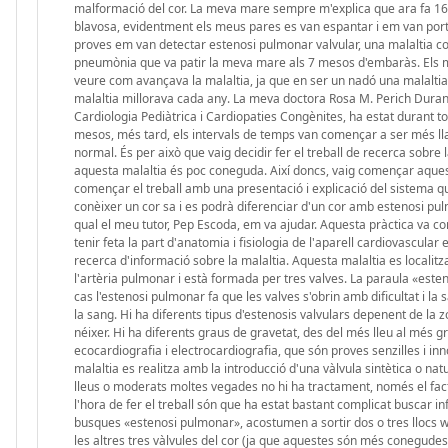
malformació del cor. La meva mare sempre m'explica que ara fa 16 
blavosa, evidentment els meus pares es van espantar i em van porta
proves em van detectar estenosi pulmonar valvular, una malaltia c
pneumònia que va patir la meva mare als 7 mesos d'embaràs. Els me
veure com avançava la malaltia, ja que en ser un nadó una malaltia
malaltia millorava cada any. La meva doctora Rosa M. Perich Duran, 
Cardiologia Pediàtrica i Cardiopaties Congènites, ha estat durant to
mesos, més tard, els intervals de temps van començar a ser més llar
normal. És per això que vaig decidir fer el treball de recerca sob
aquesta malaltia és poc coneguda. Així doncs, vaig començar aquest 
començar el treball amb una presentació i explicació del sistema q
conèixer un cor sa i es podrà diferenciar d'un cor amb estenosi pu
qual el meu tutor, Pep Escoda, em va ajudar. Aquesta pràctica va co
tenir feta la part d'anatomia i fisiologia de l'aparell cardiovascu
recerca d'informació sobre la malaltia. Aquesta malaltia es localitza
l'artèria pulmonar i està formada per tres valves. La paraula «este
cas l'estenosi pulmonar fa que les valves s'obrin amb dificultat i la
la sang. Hi ha diferents tipus d'estenosis valvulars depenent de la 
néixer. Hi ha diferents graus de gravetat, des del més lleu al més g
ecocardiografia i electrocardiografia, que són proves senzilles i i
malaltia es realitza amb la introducció d'una vàlvula sintètica o nat
lleus o moderats moltes vegades no hi ha tractament, només el facto
l'hora de fer el treball són que ha estat bastant complicat buscar 
busques «estenosi pulmonar», acostumen a sortir dos o tres llocs 
les altres tres vàlvules del cor (ja que aquestes són més conegudes). 