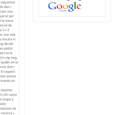
 vaig posar
e dies i
t per una
sperar per
nt la meva
Secció de
a 2 o 3
er una vida
s encara si
ig decidir
 es podrà
ori en la
 Un cop vaig
'ajudés en la
icle dret i
. En aquest
eixar passar
presenta en
d'aquesta
 En els casos
e tingut a
cador
stenosis de
 recerca i,