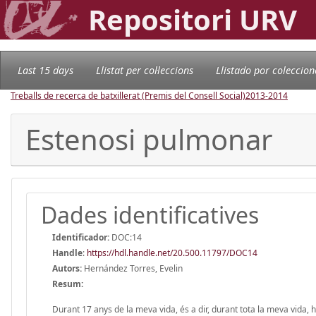
Repositori URV
Last 15 days
Llistat per col·leccions
Llistado por coleccion
Treballs de recerca de batxillerat (Premis del Consell Social)
2013-2014
Estenosi pulmonar
Dades identificatives
Identificador:
DOC:14
Handle
:
https://hdl.handle.net/20.500.11797/DOC14
Autors:
Hernández Torres, Evelin
Resum:
Durant 17 anys de la meva vida, és a dir, durant tota la meva vida,