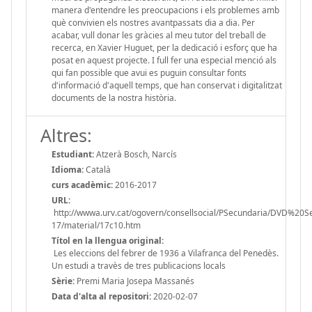
manera d'entendre les preocupacions i els problemes amb
què convivien els nostres avantpassats dia a dia. Per
acabar, vull donar les gràcies al meu tutor del treball de
recerca, en Xavier Huguet, per la dedicació i esforç que ha
posat en aquest projecte. I full fer una especial menció als
qui fan possible que avui es puguin consultar fonts
d'informació d'aquell temps, que han conservat i digitalitzat
documents de la nostra història.
Altres:
Estudiant:
Atzerà Bosch, Narcís
Idioma:
Català
curs acadèmic:
2016-2017
URL:
http://wwwa.urv.cat/ogovern/consellsocial/PSecundaria/DVD%20
17/material/17c10.htm
Títol en la llengua original:
Les eleccions del febrer de 1936 a Vilafranca del Penedès.
Un estudi a travès de tres publicacions locals
Sèrie:
Premi Maria Josepa Massanés
Data d'alta al repositori:
2020-02-07