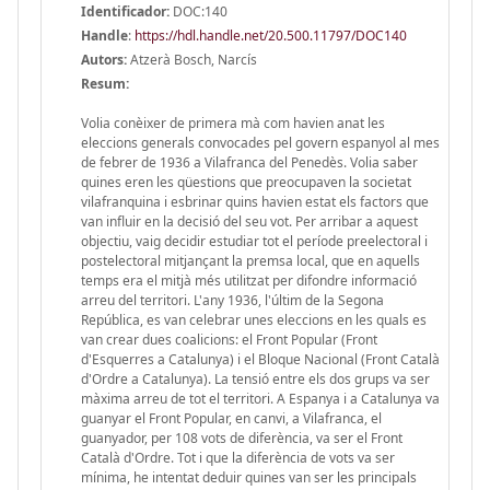
Identificador:
DOC:140
Handle
:
https://hdl.handle.net/20.500.11797/DOC140
Autors:
Atzerà Bosch, Narcís
Resum:
Volia conèixer de primera mà com havien anat les
eleccions generals convocades pel govern espanyol al mes
de febrer de 1936 a Vilafranca del Penedès. Volia saber
quines eren les qüestions que preocupaven la societat
vilafranquina i esbrinar quins havien estat els factors que
van influir en la decisió del seu vot. Per arribar a aquest
objectiu, vaig decidir estudiar tot el període preelectoral i
postelectoral mitjançant la premsa local, que en aquells
temps era el mitjà més utilitzat per difondre informació
arreu del territori. L'any 1936, l'últim de la Segona
República, es van celebrar unes eleccions en les quals es
van crear dues coalicions: el Front Popular (Front
d'Esquerres a Catalunya) i el Bloque Nacional (Front Català
d'Ordre a Catalunya). La tensió entre els dos grups va ser
màxima arreu de tot el territori. A Espanya i a Catalunya va
guanyar el Front Popular, en canvi, a Vilafranca, el
guanyador, per 108 vots de diferència, va ser el Front
Català d'Ordre. Tot i que la diferència de vots va ser
mínima, he intentat deduir quines van ser les principals