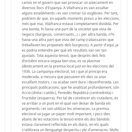
canvis en el govern que van provocar un aixecament en
diversos llocs d'Espanya. A Vilafranca es van assaltar
alguns establiments i es van cremar sis esglésies. Per tant,
podríem dir que, en aquells moments previs a les eleccions,
més que mai, Vilafranca estava completament dividida. Per
una banda, hi havia una part de la societat que vivia de
negocis (burgesos, comerciants...) i, per altra banda, n'hi
havia una altra part que vivia del camp (rabassaires que
treballaven les propietats dels burgesos). A partir d'aquí, ja
es podria entendre per què els resultats van ser tan
ajustats. Tota aquesta tensió, que després dels fets
d'octubre encara seguia ben viva, es va plasmar
idènticament en la premsa local just en les eleccions del
1936. La campanya electoral, tot i que al principi era
moderada, a mesura que passaven els dies va anar
escalfant motors, i va acabar sent dura i desenfrenada. Les
principals publicacions, que he analitzat profundament, són
Acció (dreta i catòlic), Penedès Republicà (centredreta) i
Fructidor (esquerra). Per tal de convèncer els ciutadans, es
va arribar a un punt en el qual van deixar de banda els
arguments i es van utilitzar les amenaces. La premsa
electoral va jugar un paper molt important, i pocs dies
abans de les votacions la tensió entre els dos bàndols
estava clarament reflectida en els diaris, en els quals
s'utilitzava un llenguatge despectiu i ple d'amenaces. Molts