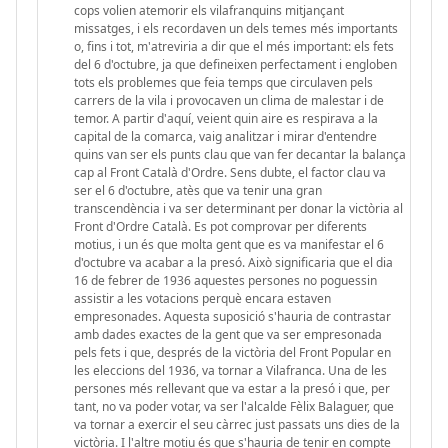
cops volien atemorir els vilafranquins mitjançant
missatges, i els recordaven un dels temes més importants
o, fins i tot, m'atreviria a dir que el més important: els fets
del 6 d'octubre, ja que defineixen perfectament i engloben
tots els problemes que feia temps que circulaven pels
carrers de la vila i provocaven un clima de malestar i de
temor. A partir d'aquí, veient quin aire es respirava a la
capital de la comarca, vaig analitzar i mirar d'entendre
quins van ser els punts clau que van fer decantar la balança
cap al Front Català d'Ordre. Sens dubte, el factor clau va
ser el 6 d'octubre, atès que va tenir una gran
transcendència i va ser determinant per donar la victòria al
Front d'Ordre Català. Es pot comprovar per diferents
motius, i un és que molta gent que es va manifestar el 6
d'octubre va acabar a la presó. Això significaria que el dia
16 de febrer de 1936 aquestes persones no poguessin
assistir a les votacions perquè encara estaven
empresonades. Aquesta suposició s'hauria de contrastar
amb dades exactes de la gent que va ser empresonada
pels fets i que, després de la victòria del Front Popular en
les eleccions del 1936, va tornar a Vilafranca. Una de les
persones més rellevant que va estar a la presó i que, per
tant, no va poder votar, va ser l'alcalde Fèlix Balaguer, que
va tornar a exercir el seu càrrec just passats uns dies de la
victòria. I l'altre motiu és que s'hauria de tenir en compte