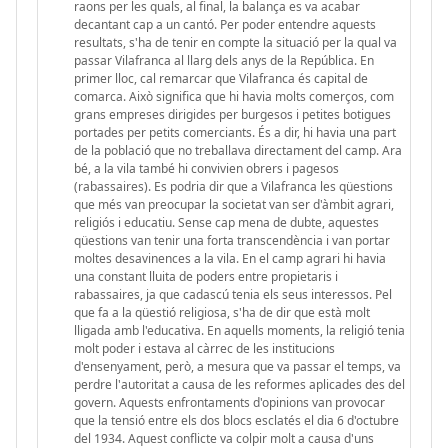
raons per les quals, al final, la balança es va acabar
decantant cap a un cantó. Per poder entendre aquests
resultats, s'ha de tenir en compte la situació per la qual va
passar Vilafranca al llarg dels anys de la República. En
primer lloc, cal remarcar que Vilafranca és capital de
comarca. Això significa que hi havia molts comerços, com
grans empreses dirigides per burgesos i petites botigues
portades per petits comerciants. És a dir, hi havia una part
de la població que no treballava directament del camp. Ara
bé, a la vila també hi convivien obrers i pagesos
(rabassaires). Es podria dir que a Vilafranca les qüestions
que més van preocupar la societat van ser d'àmbit agrari,
religiós i educatiu. Sense cap mena de dubte, aquestes
qüestions van tenir una forta transcendència i van portar
moltes desavinences a la vila. En el camp agrari hi havia
una constant lluita de poders entre propietaris i
rabassaires, ja que cadascú tenia els seus interessos. Pel
que fa a la qüestió religiosa, s'ha de dir que està molt
lligada amb l'educativa. En aquells moments, la religió tenia
molt poder i estava al càrrec de les institucions
d'ensenyament, però, a mesura que va passar el temps, va
perdre l'autoritat a causa de les reformes aplicades des del
govern. Aquests enfrontaments d'opinions van provocar
que la tensió entre els dos blocs esclatés el dia 6 d'octubre
del 1934. Aquest conflicte va colpir molt a causa d'uns