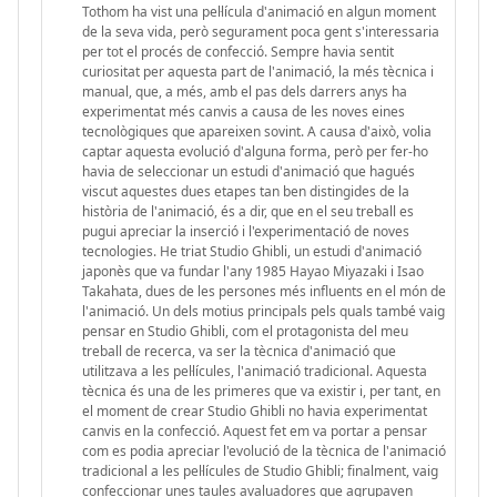
Tothom ha vist una pel·lícula d'animació en algun moment
de la seva vida, però segurament poca gent s'interessaria
per tot el procés de confecció. Sempre havia sentit
curiositat per aquesta part de l'animació, la més tècnica i
manual, que, a més, amb el pas dels darrers anys ha
experimentat més canvis a causa de les noves eines
tecnològiques que apareixen sovint. A causa d'això, volia
captar aquesta evolució d'alguna forma, però per fer-ho
havia de seleccionar un estudi d'animació que hagués
viscut aquestes dues etapes tan ben distingides de la
història de l'animació, és a dir, que en el seu treball es
pugui apreciar la inserció i l'experimentació de noves
tecnologies. He triat Studio Ghibli, un estudi d'animació
japonès que va fundar l'any 1985 Hayao Miyazaki i Isao
Takahata, dues de les persones més influents en el món de
l'animació. Un dels motius principals pels quals també vaig
pensar en Studio Ghibli, com el protagonista del meu
treball de recerca, va ser la tècnica d'animació que
utilitzava a les pel·lícules, l'animació tradicional. Aquesta
tècnica és una de les primeres que va existir i, per tant, en
el moment de crear Studio Ghibli no havia experimentat
canvis en la confecció. Aquest fet em va portar a pensar
com es podia apreciar l'evolució de la tècnica de l'animació
tradicional a les pel·lícules de Studio Ghibli; finalment, vaig
confeccionar unes taules avaluadores que agrupaven