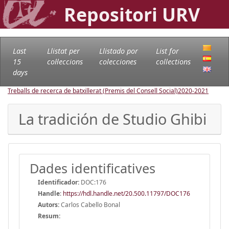
Repositori URV
Last
Llistat per
Llistado por
List for
15
col·leccions
colecciones
collections
days
Treballs de recerca de batxillerat (Premis del Consell Social)
2020-2021
La tradición de Studio Ghibi
Dades identificatives
Identificador:
DOC:176
Handle
:
https://hdl.handle.net/20.500.11797/DOC176
Autors:
Carlos Cabello Bonal
Resum: