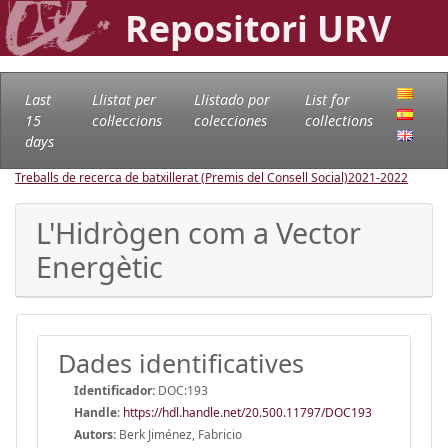
Repositori URV
Last
Llistat per
Llistado por
List for
15
col·leccions
colecciones
collections
days
Treballs de recerca de batxillerat (Premis del Consell Social)
2021-2022
L'Hidrògen com a Vector
Energètic
Dades identificatives
Identificador:
DOC:193
Handle
:
https://hdl.handle.net/20.500.11797/DOC193
Autors:
Berk Jiménez, Fabricio