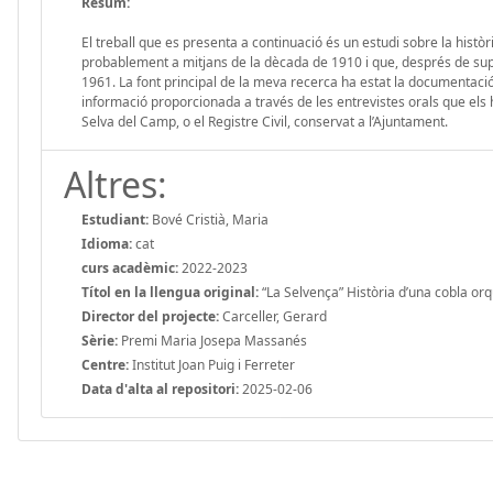
Resum:
El treball que es presenta a continuació és un estudi sobre la histò
probablement a mitjans de la dècada de 1910 i que, després de supe
1961. La font principal de la meva recerca ha estat la documentació 
informació proporcionada a través de les entrevistes orals que els he
Selva del Camp, o el Registre Civil, conservat a l’Ajuntament.
Altres:
Estudiant:
Bové Cristià, Maria
Idioma:
cat
curs acadèmic:
2022-2023
Títol en la llengua original:
“La Selvença” Història d’una cobla or
Director del projecte:
Carceller, Gerard
Sèrie:
Premi Maria Josepa Massanés
Centre:
Institut Joan Puig i Ferreter
Data d'alta al repositori:
2025-02-06