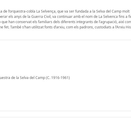
ria de l’orquestra-cobla La Selvença, que va ser fundada a la Selva del Camp molt
rar els anys de la Guerra Civil, va continuar amb el nom de La Selvenca fins a fi
que han conservat els familiars dels diferents integrants de l’agrupació, així com
 fet. També s’han utilitzat fonts d’arxiu, com els padrons, custodiats a l’Arxiu His
questra de la Selva del Camp (C. 1916-1961)