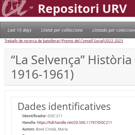
Repositori URV
Last 15 days
Llistat per col·leccions
Llistado por coleccion
Treballs de recerca de batxillerat (Premis del Consell Social)
2022-2023
“La Selvença” Història
1916-1961)
Dades identificatives
Identificador:
DOC:211
Handle
:
https://hdl.handle.net/20.500.11797/DOC211
Autors:
Bové Cristià, Maria