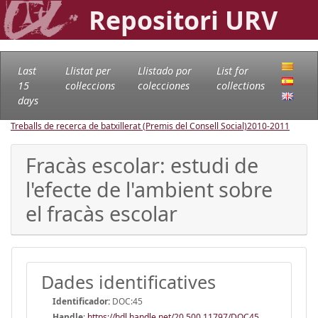
Repositori URV
Last
Llistat per
Llistado por
List for
15
col·leccions
colecciones
collections
days
Treballs de recerca de batxillerat (Premis del Consell Social)
2010-2011
Fracàs escolar: estudi de
l'efecte de l'ambient sobre
el fracàs escolar
Dades identificatives
Identificador:
DOC:45
Handle
:
https://hdl.handle.net/20.500.11797/DOC45