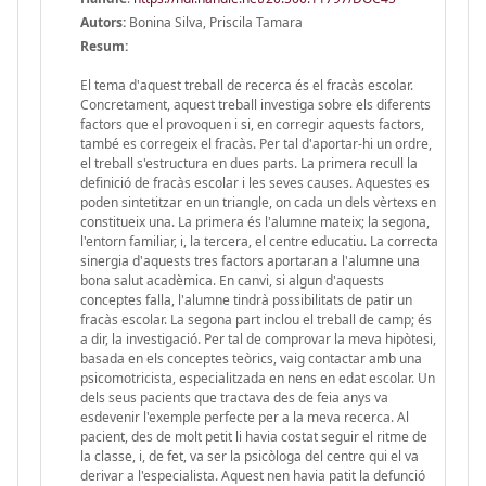
Autors:
Bonina Silva, Priscila Tamara
Resum:
El tema d'aquest treball de recerca és el fracàs escolar.
Concretament, aquest treball investiga sobre els diferents
factors que el provoquen i si, en corregir aquests factors,
també es corregeix el fracàs. Per tal d'aportar-hi un ordre,
el treball s'estructura en dues parts. La primera recull la
definició de fracàs escolar i les seves causes. Aquestes es
poden sintetitzar en un triangle, on cada un dels vèrtexs en
constitueix una. La primera és l'alumne mateix; la segona,
l'entorn familiar, i, la tercera, el centre educatiu. La correcta
sinergia d'aquests tres factors aportaran a l'alumne una
bona salut acadèmica. En canvi, si algun d'aquests
conceptes falla, l'alumne tindrà possibilitats de patir un
fracàs escolar. La segona part inclou el treball de camp; és
a dir, la investigació. Per tal de comprovar la meva hipòtesi,
basada en els conceptes teòrics, vaig contactar amb una
psicomotricista, especialitzada en nens en edat escolar. Un
dels seus pacients que tractava des de feia anys va
esdevenir l'exemple perfecte per a la meva recerca. Al
pacient, des de molt petit li havia costat seguir el ritme de
la classe, i, de fet, va ser la psicòloga del centre qui el va
derivar a l'especialista. Aquest nen havia patit la defunció