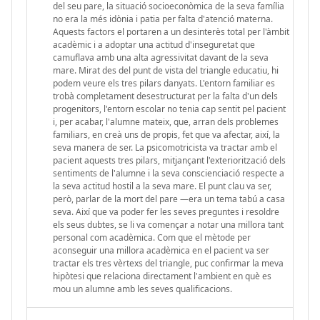
del seu pare, la situació socioeconòmica de la seva família
no era la més idònia i patia per falta d'atenció materna.
Aquests factors el portaren a un desinterès total per l'àmbit
acadèmic i a adoptar una actitud d'inseguretat que
camuflava amb una alta agressivitat davant de la seva
mare. Mirat des del punt de vista del triangle educatiu, hi
podem veure els tres pilars danyats. L'entorn familiar es
trobà completament desestructurat per la falta d'un dels
progenitors, l'entorn escolar no tenia cap sentit pel pacient
i, per acabar, l'alumne mateix, que, arran dels problemes
familiars, en creà uns de propis, fet que va afectar, així, la
seva manera de ser. La psicomotricista va tractar amb el
pacient aquests tres pilars, mitjançant l'exteriorització dels
sentiments de l'alumne i la seva conscienciació respecte a
la seva actitud hostil a la seva mare. El punt clau va ser,
però, parlar de la mort del pare —era un tema tabú a casa
seva. Així que va poder fer les seves preguntes i resoldre
els seus dubtes, se li va començar a notar una millora tant
personal com acadèmica. Com que el mètode per
aconseguir una millora acadèmica en el pacient va ser
tractar els tres vèrtexs del triangle, puc confirmar la meva
hipòtesi que relaciona directament l'ambient en què es
mou un alumne amb les seves qualificacions.