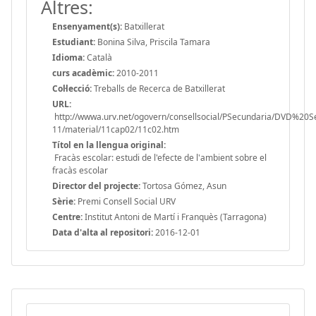
Altres:
Ensenyament(s):
Batxillerat
Estudiant:
Bonina Silva, Priscila Tamara
Idioma:
Català
curs acadèmic:
2010-2011
Col·lecció:
Treballs de Recerca de Batxillerat
URL:
http://wwwa.urv.net/ogovern/consellsocial/PSecundaria/DVD%20
11/material/11cap02/11c02.htm
Títol en la llengua original:
Fracàs escolar: estudi de l'efecte de l'ambient sobre el
fracàs escolar
Director del projecte:
Tortosa Gómez, Asun
Sèrie:
Premi Consell Social URV
Centre:
Institut Antoni de Martí i Franquès (Tarragona)
Data d'alta al repositori:
2016-12-01