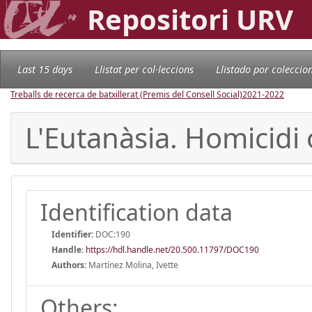
Repositori URV
Last 15 days
Llistat per col·leccions
Llistado por coleccio
Treballs de recerca de batxillerat (Premis del Consell Social)
2021-2022
L'Eutanàsia. Homicidi
Identification data
Identifier:
DOC:190
Handle
:
https://hdl.handle.net/20.500.11797/DOC190
Authors:
Martínez Molina, Ivette
Others: