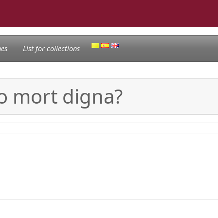
nes
List for collections
 o mort digna?