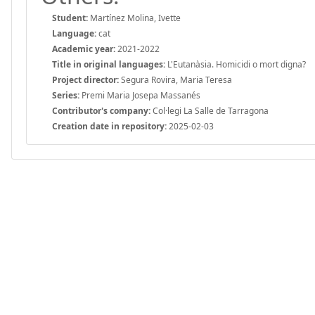
Student:
Martínez Molina, Ivette
Language:
cat
Academic year:
2021-2022
Title in original languages:
L'Eutanàsia. Homicidi o mort digna?
Project director:
Segura Rovira, Maria Teresa
Series:
Premi Maria Josepa Massanés
Contributor's company:
Col·legi La Salle de Tarragona
Creation date in repository:
2025-02-03