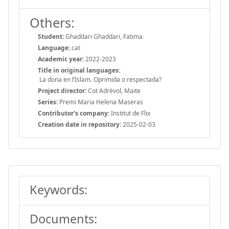
Others:
Student:
Ghaddari Ghaddari, Fatima
Language:
cat
Academic year:
2022-2023
Title in original languages:
La dona en l’Islam. Oprimida o respectada?
Project director:
Cot Adrèvol, Maite
Series:
Premi Maria Helena Maseras
Contributor's company:
Institut de Flix
Creation date in repository:
2025-02-03
Keywords:
Documents: