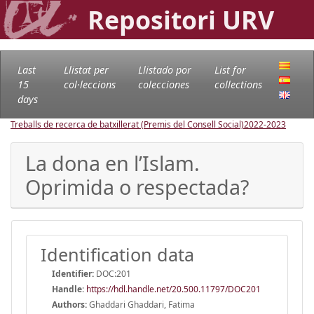
Repositori URV
Last
Llistat per
Llistado por
List for
15
col·leccions
colecciones
collections
days
Treballs de recerca de batxillerat (Premis del Consell Social)
2022-2023
La dona en l’Islam.
Oprimida o respectada?
Identification data
Identifier:
DOC:201
Handle
:
https://hdl.handle.net/20.500.11797/DOC201
Authors:
Ghaddari Ghaddari, Fatima