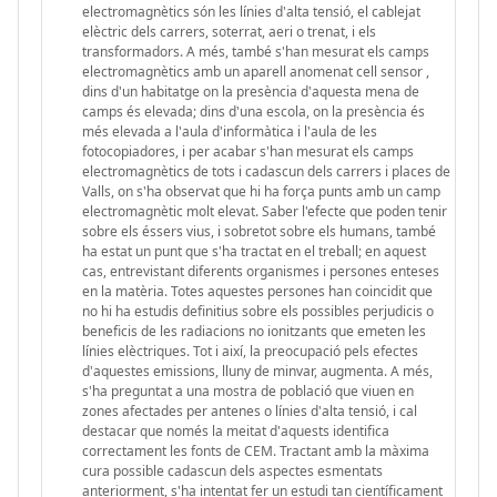
electromagnètics són les línies d'alta tensió, el cablejat
elèctric dels carrers, soterrat, aeri o trenat, i els
transformadors. A més, també s'han mesurat els camps
electromagnètics amb un aparell anomenat cell sensor ,
dins d'un habitatge on la presència d'aquesta mena de
camps és elevada; dins d'una escola, on la presència és
més elevada a l'aula d'informàtica i l'aula de les
fotocopiadores, i per acabar s'han mesurat els camps
electromagnètics de tots i cadascun dels carrers i places de
Valls, on s'ha observat que hi ha força punts amb un camp
electromagnètic molt elevat. Saber l'efecte que poden tenir
sobre els éssers vius, i sobretot sobre els humans, també
ha estat un punt que s'ha tractat en el treball; en aquest
cas, entrevistant diferents organismes i persones enteses
en la matèria. Totes aquestes persones han coincidit que
no hi ha estudis definitius sobre els possibles perjudicis o
beneficis de les radiacions no ionitzants que emeten les
línies elèctriques. Tot i així, la preocupació pels efectes
d'aquestes emissions, lluny de minvar, augmenta. A més,
s'ha preguntat a una mostra de població que viuen en
zones afectades per antenes o línies d'alta tensió, i cal
destacar que només la meitat d'aquests identifica
correctament les fonts de CEM. Tractant amb la màxima
cura possible cadascun dels aspectes esmentats
anteriorment, s'ha intentat fer un estudi tan científicament