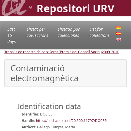
Repositori URV
Last
Llistat per
Llistado por
List for
15
col·leccions
colecciones
collections
days
Treballs de recerca de batxillerat (Premis del Consell Social)
2009-2010
Contaminació
electromagnètica
Identification data
Identifier:
DOC:35
Handle
:
https://hdl.handle.net/20.500.11797/DOC35
Authors:
Gallego Compte, Marta