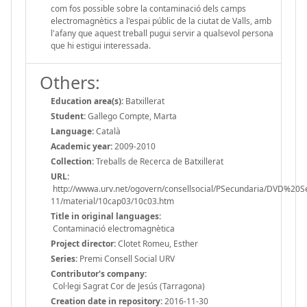
com fos possible sobre la contaminació dels camps
electromagnètics a l'espai públic de la ciutat de Valls, amb
l'afany que aquest treball pugui servir a qualsevol persona
que hi estigui interessada.
Others:
Education area(s):
Batxillerat
Student:
Gallego Compte, Marta
Language:
Català
Academic year:
2009-2010
Collection:
Treballs de Recerca de Batxillerat
URL:
http://wwwa.urv.net/ogovern/consellsocial/PSecundaria/DVD%20
11/material/10cap03/10c03.htm
Title in original languages:
Contaminació electromagnètica
Project director:
Clotet Romeu, Esther
Series:
Premi Consell Social URV
Contributor's company:
Col·legi Sagrat Cor de Jesús (Tarragona)
Creation date in repository:
2016-11-30