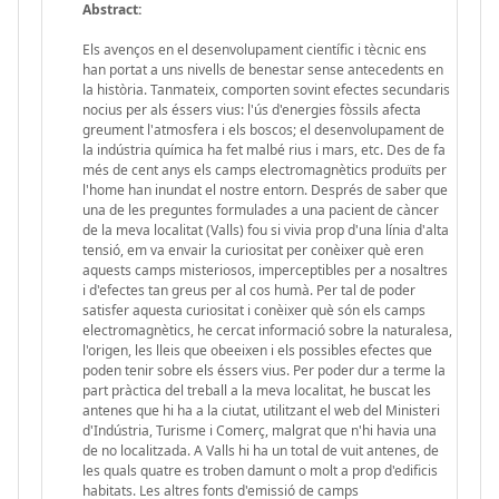
Abstract:
Els avenços en el desenvolupament científic i tècnic ens
han portat a uns nivells de benestar sense antecedents en
la història. Tanmateix, comporten sovint efectes secundaris
nocius per als éssers vius: l'ús d'energies fòssils afecta
greument l'atmosfera i els boscos; el desenvolupament de
la indústria química ha fet malbé rius i mars, etc. Des de fa
més de cent anys els camps electromagnètics produïts per
l'home han inundat el nostre entorn. Després de saber que
una de les preguntes formulades a una pacient de càncer
de la meva localitat (Valls) fou si vivia prop d'una línia d'alta
tensió, em va envair la curiositat per conèixer què eren
aquests camps misteriosos, imperceptibles per a nosaltres
i d'efectes tan greus per al cos humà. Per tal de poder
satisfer aquesta curiositat i conèixer què són els camps
electromagnètics, he cercat informació sobre la naturalesa,
l'origen, les lleis que obeeixen i els possibles efectes que
poden tenir sobre els éssers vius. Per poder dur a terme la
part pràctica del treball a la meva localitat, he buscat les
antenes que hi ha a la ciutat, utilitzant el web del Ministeri
d'Indústria, Turisme i Comerç, malgrat que n'hi havia una
de no localitzada. A Valls hi ha un total de vuit antenes, de
les quals quatre es troben damunt o molt a prop d'edificis
habitats. Les altres fonts d'emissió de camps