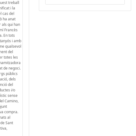
uest treball
ficat i la
l cas del
xò ha anat
r als qui han
amí Francès
a. En tots
ntanyós i amb
rme qualsevol
ment del
r totes les
dinamitzadora
at de negoci.
rgs públics
ació, dels
unció del
ductes i/o
ístic sense
 del Camino,
njunt
seva compra.
nats al
t de Sant
tiva,