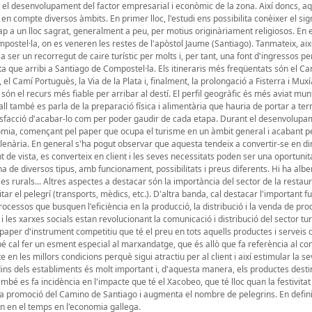
ó i el desenvolupament del factor empresarial i econòmic de la zona. Així doncs, aq
n compte diversos àmbits. En primer lloc, l'estudi ens possibilita conèixer el signi
cap a un lloc sagrat, generalment a peu, per motius originàriament religiosos. En e
postel·la, on es veneren les restes de l'apòstol Jaume (Santiago). Tanmateix, ai
 ser un recorregut de caire turístic per molts i, per tant, una font d'ingressos pe
ta que arribi a Santiago de Compostel·la. Els itineraris més freqüentats són el C
el Camí Portuguès, la Via de la Plata i, finalment, la prolongació a Fisterra i Muxí
són el recurs més fiable per arribar al destí. El perfil geogràfic és més aviat mu
all també es parla de la preparació física i alimentària que hauria de portar a te
 satisfacció d'acabar-lo com per poder gaudir de cada etapa. Durant el desenvolupa
nomia, començant pel paper que ocupa el turisme en un àmbit general i acabant pe
il·lenària. En general s'ha pogut observar que aquesta tendeix a convertir-se en 
 de vista, es converteix en client i les seves necessitats poden ser una oportunit
a de diversos tipus, amb funcionament, possibilitats i preus diferents. Hi ha albe
ses rurals... Altres aspectes a destacar són la importància del sector de la restaur
ar el pelegrí (transports, mèdics, etc.). D'altra banda, cal destacar l'important f
cessos que busquen l'eficiència en la producció, la distribució i la venda de pro
i les xarxes socials estan revolucionant la comunicació i distribució del sector tur
 paper d'instrument competitiu que té el preu en tots aquells productes i serveis
é cal fer un esment especial al marxandatge, que és allò que fa referència al co
en les millors condicions perquè sigui atractiu per al client i així estimular la 
dins dels establiments és molt important i, d'aquesta manera, els productes desti
també es fa incidència en l'impacte que té el Xacobeo, que té lloc quan la festivita
la promoció del Camino de Santiago i augmenta el nombre de pelegrins. En defini
n en el temps en l'economia gallega.