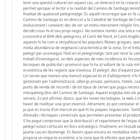
tenir una qüestió cultural (en aquest cas, un itinerari) en la creaci
permet apropar el lector a la realitat del Camino de Santiago tenint e
finalitat de qualsevol pelegrinatge. És aquell recorregut que es fa 
Camino de Santiago és en direcció a la Catedral de Santiago de Com
evolucionant i canviant: des de ser un motiu merament religiós fins a
decidit crear-hi el seu propi negoci. No existeix només una única ru
(concentra el 80% dels pelegrins), el Camí del Nord, el Camí Anglès, 
aquests hi ha com a senyalització les populars fletxes grogues, que 
molta abundància de vegetació característica de la zona. En el treb
pelegrí per aconseguir l'èxit en el pelegrinatge: tant per tenir la
treball d'investigació, un dels aspectes de més incidència és l'eco
tècniques de publicitat i promoció que hi ha al voltant de la ruta m
econòmica de les regions que travessa. El pelegrí, des d'aquest punt
Un servei que mereix una menció especial és el d'allotjament; n'hi h
gestionats per l'administració, albergs privats, pensions, hotels, ca
punts de venda de records i de tot tipus de servei que pugui necessit
màrqueting dins del Camino de Santiago. Aquest engloba tots els pro
serveis. Es pot afirmar, doncs, que les noves tecnologies, la web 2.0 
haver de realitzar una gran inversió. Altrament, es pot constatar el
ja que es tracta d'un mercat en què hi ha poques regulacions. Tamb
d'estudis i tècniques comercials que permeten presentar el producte 
S'ha pogut comprovar que la distribució i el repartiment de l'espai 
pelegrí estan col·locats en llocs estratègics. Finalment, en l'estudi 
Jaume cau en diumenge. És llavors quan encara es revitalitza més 
propicia un impacte econòmic a la zona que té efectes que perdure