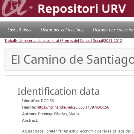
Repositori URV
Last 15 days
Llistat per col·leccions
Llistado por coleccio
Treballs de recerca de batxillerat (Premis del Consell Social)
2011-2012
El Camino de Santiago
Identification data
Identifier:
DOC:56
Handle
:
https://hdl.handle.net/20.500.11797/DOC56
Authors:
Domingo Ribellas, Marta
Abstract:
Aquest treball pretén fer un estudi econòmic de l'àrea gallega del C