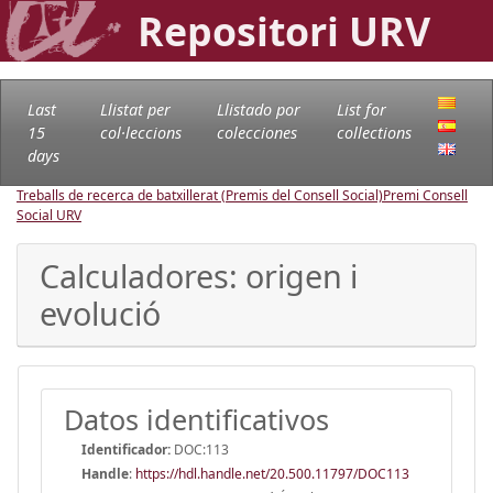
Repositori URV
Last
Llistat per
Llistado por
List for
15
col·leccions
colecciones
collections
days
Treballs de recerca de batxillerat (Premis del Consell Social)
Premi Consell
Social URV
Calculadores: origen i
evolució
Datos identificativos
Identificador:
DOC:113
Handle
:
https://hdl.handle.net/20.500.11797/DOC113