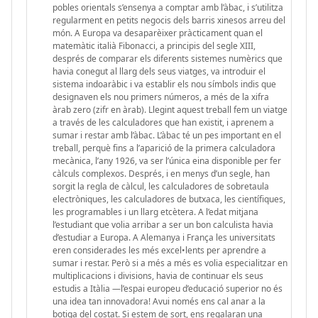
pobles orientals s’ensenya a comptar amb l’àbac, i s’utilitza
regularment en petits negocis dels barris xinesos arreu del
món. A Europa va desaparèixer pràcticament quan el
matemàtic italià Fibonacci, a principis del segle XIII,
després de comparar els diferents sistemes numèrics que
havia conegut al llarg dels seus viatges, va introduir el
sistema indoaràbic i va establir els nou símbols indis que
designaven els nou primers números, a més de la xifra
àrab zero (zifr en àrab). Llegint aquest treball fem un viatge
a través de les calculadores que han existit, i aprenem a
sumar i restar amb l’àbac. L’àbac té un pes important en el
treball, perquè fins a l’aparició de la primera calculadora
mecànica, l’any 1926, va ser l’única eina disponible per fer
càlculs complexos. Després, i en menys d’un segle, han
sorgit la regla de càlcul, les calculadores de sobretaula
electròniques, les calculadores de butxaca, les científiques,
les programables i un llarg etcètera. A l’edat mitjana
l’estudiant que volia arribar a ser un bon calculista havia
d’estudiar a Europa. A Alemanya i França les universitats
eren considerades les més excel•lents per aprendre a
sumar i restar. Però si a més a més es volia especialitzar en
multiplicacions i divisions, havia de continuar els seus
estudis a Itàlia —l’espai europeu d’educació superior no és
una idea tan innovadora! Avui només ens cal anar a la
botiga del costat. Si estem de sort, ens regalaran una