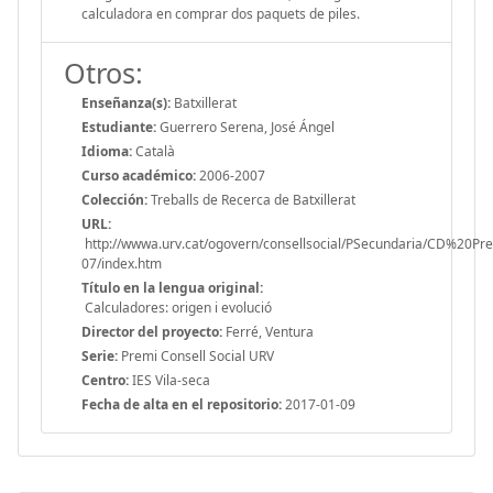
calculadora en comprar dos paquets de piles.
Otros:
Enseñanza(s):
Batxillerat
Estudiante:
Guerrero Serena, José Ángel
Idioma:
Català
Curso académico:
2006-2007
Colección:
Treballs de Recerca de Batxillerat
URL:
http://wwwa.urv.cat/ogovern/consellsocial/PSecundaria/CD%20P
07/index.htm
Título en la lengua original:
Calculadores: origen i evolució
Director del proyecto:
Ferré, Ventura
Serie:
Premi Consell Social URV
Centro:
IES Vila-seca
Fecha de alta en el repositorio:
2017-01-09