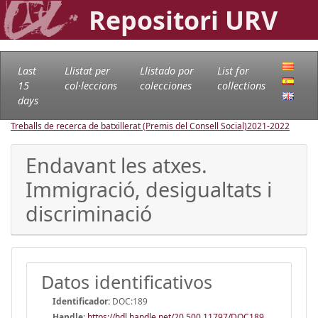
Repositori URV
Last
Llistat per
Llistado por
List for
15
col·leccions
colecciones
collections
days
Treballs de recerca de batxillerat (Premis del Consell Social)
2021-2022
Endavant les atxes.
Immigració, desigualtats i
discriminació
Datos identificativos
Identificador:
DOC:189
Handle
:
https://hdl.handle.net/20.500.11797/DOC189