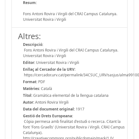
Resum:
Fons Antoni Rovira i Virgili del CRAI Campus Catalunya.
Universitat Rovira i Virgili
Altres:
Descripció:
Fons Antoni Rovira i Virgili del CRAI Campus Catalunya.
Universitat Rovira i Virgili
Editor:
Universitat Rovira i Virgili
Enllaç al Cercador de la URV:
https://cercador.urv.cat/permalink/34CSUC_URV/sasjus/alma991
Format:
PDF
Matèries:
Català
Títol:
Gramàtica elemental de la llengua catalana
Autor:
Antoni Rovira Virgili
Data del document original:
1917
Gestió de Drets Europeana:
Còpia permesa amb finalitat d'estudi o recerca. Citant la
font 'Fons Graells' (Universitat Rovira i Virgili. CRAI Campus
Catalunya).
http://creativecommons.org/publicdomain/mark/1.0/