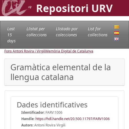
Repositori URV
Last
Llistat per
Llistado por
List for
15
col·leccions
colecciones
collections
days
Fons Antoni Rovira i Virgili
Memòria Digital de Catalunya
Gramàtica elemental de la
llengua catalana
Dades identificatives
Identificador:
FARV:1006
Handle
:
https://hdl.handle.net/20.500.11797/FARV1006
Autors:
Antoni Rovira Virgili