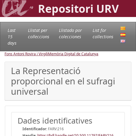
Repositori URV
Last
Llistat per
Llistado por
List for
15
col·leccions
colecciones
collections
days
Fons Antoni Rovira i Virgili
Memòria Digital de Catalunya
La Representació
proporcional en el sufragi
universal
Dades identificatives
Identificador:
FARV:216
Handle
:
https://hdl.handle.net/20.500.11797/FARV216