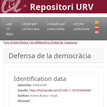
Repositori URV
Last
Llistat per
Llistado por
List for
15
col·leccions
colecciones
collections
days
Fons Antoni Rovira i Virgili
Memòria Digital de Catalunya
Defensa de la democràcia
Identification data
Identifier:
FARV:4389
Handle
:
https://hdl.handle.net/20.500.11797/FARV4389
Authors:
Antoni Rovira i Virgili
Abstract: