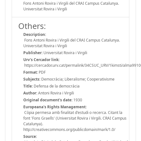
Fons Antoni Rovira i Virgili del CRAI Campus Catalunya.
Universitat Rovira i Virgili
Others:
Description:
Fons Antoni Rovira i Virgili del CRAI Campus Catalunya.
Universitat Rovira i Virgili
Publisher:
Universitat Rovira i Virgili
Urv's Cercador link:
https://cercador.urv.cat/permalink/34CSUC_URV/1kimsti/alma99
Format:
PDF
Subjects:
Democràcia; Liberalisme; Cooperativisme
Title:
Defensa de la democràcia
Author:
Antoni Rovira i Virgili
Original document's date:
1930
Europeana's Rights Management:
Còpia permesa amb finalitat d'estudi o recerca. Citant la
font 'Fons Graells' (Universitat Rovira i Virgili. CRAI Campus
Catalunya).
http://creativecommons.org/publicdomain/mark/1.0/
Source: