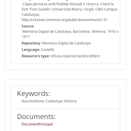
Còpia permesa amb finalitat d'estudi o recerca. Citant la
font 'Fons Graells' (Universitat Rovira i Virgili. CRAI Campus
Catalunya).
http://creativecommons.org/publicdomain/mark/1.0/
Source:
Memòria Digital de Catalunya, Barcelona : Minerva, 1916 o
1917
Repository:
Memòria Digital de Catalunya
Language:
Castellà
Resource's type:
info:eu-repo/semantics/others
Keywords:
Nacionalisme; Catalunya; Historia
Documents:
DocumentPrincipal