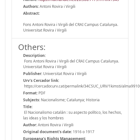
Authors:
Antoni Rovira i Virgili
Abstract:
Fons Antoni Rovira i Virgili del CRAI Campus Catalunya.
Universitat Rovira i Virgili
Others:
Description:
Fons Antoni Rovira i Virgili del CRAI Campus Catalunya.
Universitat Rovira i Virgili
Publisher:
Universitat Rovira i Virgili
Urv's Cercador link:
https://cercador.urv.cat/permalink/34CSUC_URV/1kimsti/alma99
Format:
PDF
Subjects:
Nacionalisme; Catalunya; Historia
Title:
El Nacionalismo catalán : su aspecto político, los hechos,
las ideas y los hombres
Author:
Antoni Rovira i Virgili
Original document's date:
1916 o 1917
Europeana's Rights Management: