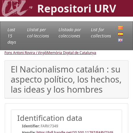
Repositori URV
Last
Llistat per
Llistado por
List for
15
col·leccions
colecciones
collections
days
Fons Antoni Rovira i Virgili
Memòria Digital de Catalunya
El Nacionalismo catalán : su
aspecto político, los hechos,
las ideas y los hombres
Identification data
Identifier:
FARV:7349
Handle
:
https://hdl.handle.net/20.500.11797/FARV7349