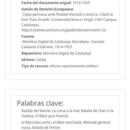
Fecha del documento origial:
1914-1925
Getión de Derecho Europeana:
Còpia permesa amb finalitat d'estudi o recerca. Citant la
font 'Fons Graells' (Universitat Rovira i Virgili. CRAI Campus
Catalunya).
http://creativecommons.org/publicdomain/mark/1.0/
Fuente:
Memòria Digital de Catalunya, Barcelona : Societat
Catalana d'Edicions, 1914-1925
Repositorio:
Memòria Digital de Catalunya
Idioma:
Català
Tipo de recurso:
info:eu-repo/semantics/others
Palabras clave:
Batalla del Marne. La cursa a la mar. Batalla de l'Iser. A la
Galitzia. El llibre groc francès
el llibre blau serbi i el llibre verd italià. Retirada general
russa. Batalla de l'Artois