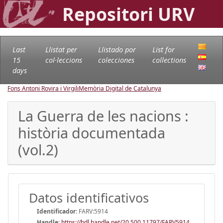
Repositori URV
Last
Llistat per
Llistado por
List for
15
col·leccions
colecciones
collections
days
Fons Antoni Rovira i Virgili
Memòria Digital de Catalunya
La Guerra de les nacions :
història documentada
(vol.2)
Datos identificativos
Identificador:
FARV:5914
Handle
:
https://hdl.handle.net/20.500.11797/FARV5914