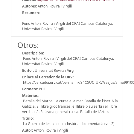
Autores:
Antoni Rovira i Virgili
Resumen:
Fons Antoni Rovira i Virgili del CRAI Campus Catalunya.
Universitat Rovira i Virgili
Otros:
Descripción:
Fons Antoni Rovira i Virgili del CRAI Campus Catalunya.
Universitat Rovira i Virgili
Editor:
Universitat Rovira i Virgili
Enlace al Cercador de la URV:
https://cercador.urv.cat/permalink/34CSUC_URV/sasjus/alma991
Formato:
PDF
Materias:
Batalla del Marne. La cursa a la mar. Batalla de l'Iser. A la
Galitzia. El llibre groc francès, el llibre blau serbi i el llibre
verd italià. Retirada general russa. Batalla de l'Artois
Título:
La Guerra de les nacions : història documentada (vol.2)
Autor:
Antoni Rovira i Virgili