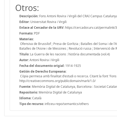
Otros:
Descripción:
Fons Antoni Rovira i Virgili del CRAI Campus Catalunya. 
Editor:
Universitat Rovira i Virgili
Enlace al Cercador de la URV:
https://cercador.urv.cat/permali
Formato:
PDF
Materias:
Ofensiva de Brussilof ; Presa de Gorítzia ; Batalles del Soma i de 
Batalles de l'Aisne i de Messines ; Revolució russa ; Intervenció de
Título:
La Guerra de les nacions : història documentada (vol.4)
Autor:
Antoni Rovira i Virgili
Fecha del documento origial:
1914-1925
Getión de Derecho Europeana:
Còpia permesa amb finalitat d'estudi o recerca. Citant la font 'Fons 
http://creativecommons.org/publicdomain/mark/1.0/
Fuente:
Memòria Digital de Catalunya, Barcelona : Societat Catala
Repositorio:
Memòria Digital de Catalunya
Idioma:
Català
Tipo de recurso:
info:eu-repo/semantics/others