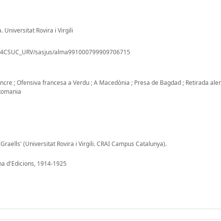
Universitat Rovira i Virgili
nk/34CSUC_URV/sasjus/alma991000799909706715
l'Ancre ; Ofensiva francesa a Verdu ; A Macedònia ; Presa de Bagdad ; Retirada al
 Romania
Graells' (Universitat Rovira i Virgili. CRAI Campus Catalunya).
na d'Edicions, 1914-1925