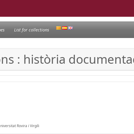
nes
List for collections
ns : història documentad
versitat Rovira i Virgili