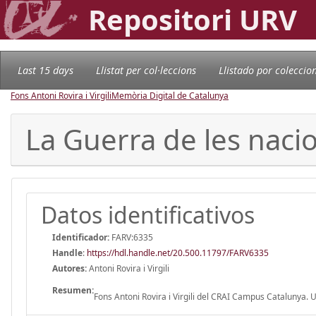
Repositori URV
Last 15 days
Llistat per col·leccions
Llistado por coleccio
Fons Antoni Rovira i Virgili
Memòria Digital de Catalunya
La Guerra de les nacio
Datos identificativos
Identificador:
FARV:6335
Handle
:
https://hdl.handle.net/20.500.11797/FARV6335
Autores:
Antoni Rovira i Virgili
Resumen:
Fons Antoni Rovira i Virgili del CRAI Campus Catalunya. Uni