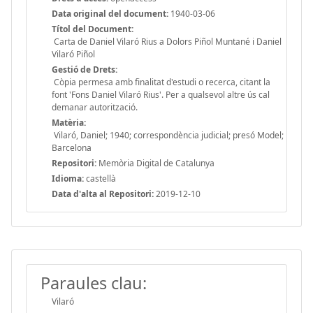
Data original del document:
1940-03-06
Títol del Document:
Carta de Daniel Vilaró Rius a Dolors Piñol Muntané i Daniel
Vilaró Piñol
Gestió de Drets:
Còpia permesa amb finalitat d'estudi o recerca, citant la
font 'Fons Daniel Vilaró Rius'. Per a qualsevol altre ús cal
demanar autorització.
Matèria:
Vilaró, Daniel; 1940; correspondència judicial; presó Model;
Barcelona
Repositori:
Memòria Digital de Catalunya
Idioma:
castellà
Data d'alta al Repositori:
2019-12-10
Paraules clau:
Vilaró