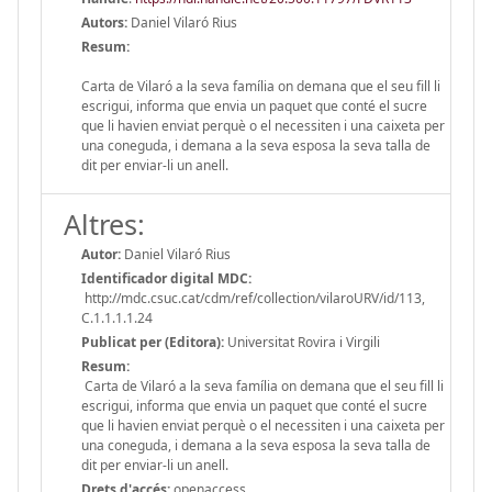
Autors:
Daniel Vilaró Rius
Resum:
Carta de Vilaró a la seva família on demana que el seu fill li
escrigui, informa que envia un paquet que conté el sucre
que li havien enviat perquè o el necessiten i una caixeta per
una coneguda, i demana a la seva esposa la seva talla de
dit per enviar-li un anell.
Altres:
Autor:
Daniel Vilaró Rius
Identificador digital MDC:
http://mdc.csuc.cat/cdm/ref/collection/vilaroURV/id/113,
C.1.1.1.1.24
Publicat per (Editora):
Universitat Rovira i Virgili
Resum:
Carta de Vilaró a la seva família on demana que el seu fill li
escrigui, informa que envia un paquet que conté el sucre
que li havien enviat perquè o el necessiten i una caixeta per
una coneguda, i demana a la seva esposa la seva talla de
dit per enviar-li un anell.
Drets d'accés:
openaccess