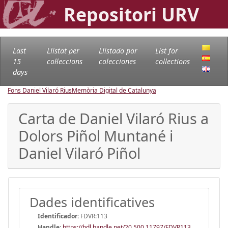
Repositori URV
Last
Llistat per
Llistado por
List for
15
col·leccions
colecciones
collections
days
Fons Daniel Vilaró Rius
Memòria Digital de Catalunya
Carta de Daniel Vilaró Rius a
Dolors Piñol Muntané i
Daniel Vilaró Piñol
Dades identificatives
Identificador:
FDVR:113
Handle
:
https://hdl.handle.net/20.500.11797/FDVR113