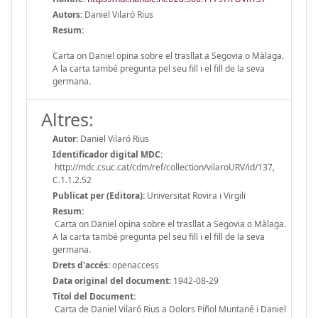
Autors:
Daniel Vilaró Rius
Resum:
Carta on Daniel opina sobre el trasllat a Segovia o Màlaga.
A la carta també pregunta pel seu fill i el fill de la seva
germana.
Altres:
Autor:
Daniel Vilaró Rius
Identificador digital MDC:
http://mdc.csuc.cat/cdm/ref/collection/vilaroURV/id/137,
C.1.1.2.52
Publicat per (Editora):
Universitat Rovira i Virgili
Resum:
Carta on Daniel opina sobre el trasllat a Segovia o Màlaga.
A la carta també pregunta pel seu fill i el fill de la seva
germana.
Drets d'accés:
openaccess
Data original del document:
1942-08-29
Títol del Document:
Carta de Daniel Vilaró Rius a Dolors Piñol Muntané i Daniel