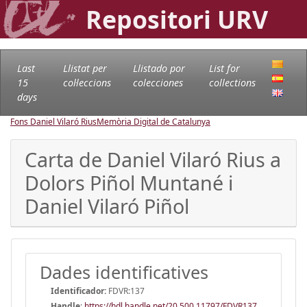
Repositori URV
Last
Llistat per
Llistado por
List for
15
col·leccions
colecciones
collections
days
Fons Daniel Vilaró Rius
Memòria Digital de Catalunya
Carta de Daniel Vilaró Rius a
Dolors Piñol Muntané i
Daniel Vilaró Piñol
Dades identificatives
Identificador:
FDVR:137
Handle
:
https://hdl.handle.net/20.500.11797/FDVR137