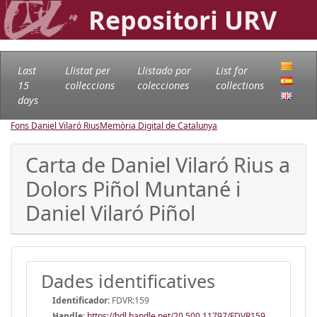
Repositori URV
Last
Llistat per
Llistado por
List for
15
col·leccions
colecciones
collections
days
Fons Daniel Vilaró Rius
Memòria Digital de Catalunya
Carta de Daniel Vilaró Rius a
Dolors Piñol Muntané i
Daniel Vilaró Piñol
Dades identificatives
Identificador:
FDVR:159
Handle
:
https://hdl.handle.net/20.500.11797/FDVR159