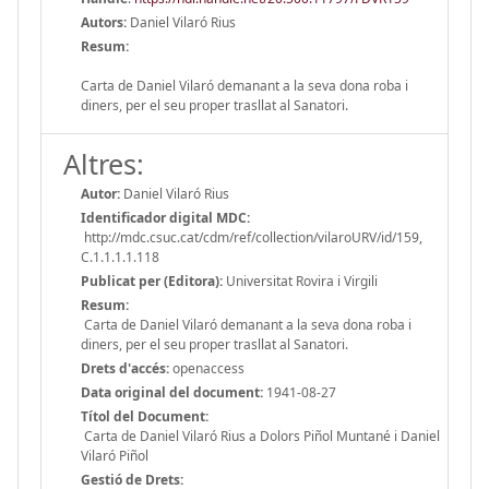
Autors:
Daniel Vilaró Rius
Resum:
Carta de Daniel Vilaró demanant a la seva dona roba i
diners, per el seu proper trasllat al Sanatori.
Altres:
Autor:
Daniel Vilaró Rius
Identificador digital MDC:
http://mdc.csuc.cat/cdm/ref/collection/vilaroURV/id/159,
C.1.1.1.1.118
Publicat per (Editora):
Universitat Rovira i Virgili
Resum:
Carta de Daniel Vilaró demanant a la seva dona roba i
diners, per el seu proper trasllat al Sanatori.
Drets d'accés:
openaccess
Data original del document:
1941-08-27
Títol del Document:
Carta de Daniel Vilaró Rius a Dolors Piñol Muntané i Daniel
Vilaró Piñol
Gestió de Drets: