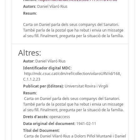
Autors:
Daniel Vilaró Rius
Resum:
Carta on Daniel parla dels seus companys del Sanatori.
També parla de la postal que ha rebut i envia un missatge
al seu fill. Finalment, pregunta per la situació de la família.
Altres:
Autor:
Daniel Vilaró Rius
Identificador digital MDC:
http://mdc.csuc.cat/cdm/ref/collection/vilaroURV/id/168,
C.1.1.2.23
Publicat per (Editora):
Universitat Rovira i Virgili
Resum:
Carta on Daniel parla dels seus companys del Sanatori.
També parla de la postal que ha rebut i envia un missatge
al seu fill. Finalment, pregunta per la situació de la família.
Drets d'accés:
openaccess
Data original del document:
1941-02-11
Títol del Document:
Carta de Daniel Vilaró Rius a Dolors Piñol Muntané i Daniel