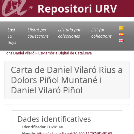
Repositori URV
Last
Llistat per
Llistado por
List for
15
col·leccions
colecciones
collections
days
Fons Daniel Vilaró Rius
Memòria Digital de Catalunya
Carta de Daniel Vilaró Rius a
Dolors Piñol Muntané i
Daniel Vilaró Piñol
Dades identificatives
Identificador:
FDVR:168
Handle
:
https://hdl.handle.net/20.500.11797/FDVR168