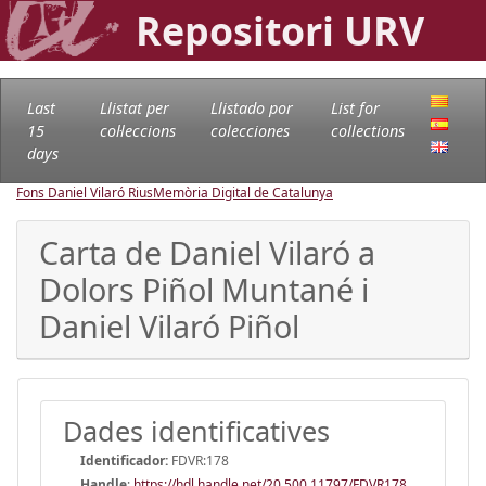
Repositori URV
Last
Llistat per
Llistado por
List for
15
col·leccions
colecciones
collections
days
Fons Daniel Vilaró Rius
Memòria Digital de Catalunya
Carta de Daniel Vilaró a
Dolors Piñol Muntané i
Daniel Vilaró Piñol
Dades identificatives
Identificador:
FDVR:178
Handle
:
https://hdl.handle.net/20.500.11797/FDVR178