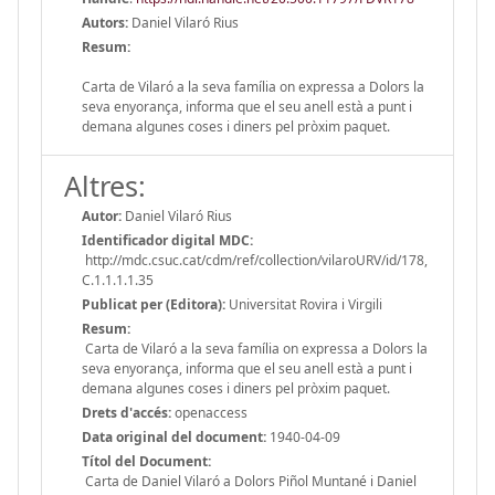
Autors:
Daniel Vilaró Rius
Resum:
Carta de Vilaró a la seva família on expressa a Dolors la
seva enyorança, informa que el seu anell està a punt i
demana algunes coses i diners pel pròxim paquet.
Altres:
Autor:
Daniel Vilaró Rius
Identificador digital MDC:
http://mdc.csuc.cat/cdm/ref/collection/vilaroURV/id/178,
C.1.1.1.1.35
Publicat per (Editora):
Universitat Rovira i Virgili
Resum:
Carta de Vilaró a la seva família on expressa a Dolors la
seva enyorança, informa que el seu anell està a punt i
demana algunes coses i diners pel pròxim paquet.
Drets d'accés:
openaccess
Data original del document:
1940-04-09
Títol del Document:
Carta de Daniel Vilaró a Dolors Piñol Muntané i Daniel