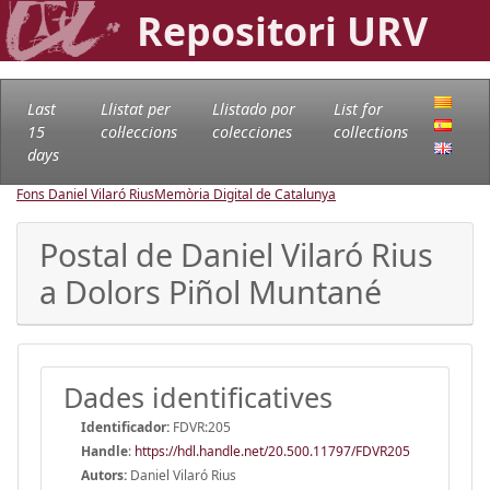
Repositori URV
Last
Llistat per
Llistado por
List for
15
col·leccions
colecciones
collections
days
Fons Daniel Vilaró Rius
Memòria Digital de Catalunya
Postal de Daniel Vilaró Rius
a Dolors Piñol Muntané
Dades identificatives
Identificador:
FDVR:205
Handle
:
https://hdl.handle.net/20.500.11797/FDVR205
Autors:
Daniel Vilaró Rius