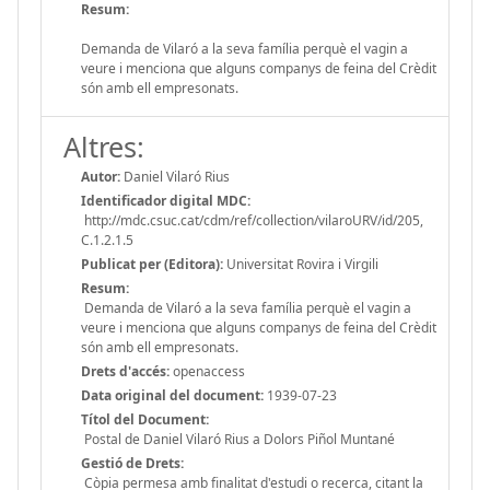
Resum:
Demanda de Vilaró a la seva família perquè el vagin a
veure i menciona que alguns companys de feina del Crèdit
són amb ell empresonats.
Altres:
Autor:
Daniel Vilaró Rius
Identificador digital MDC:
http://mdc.csuc.cat/cdm/ref/collection/vilaroURV/id/205,
C.1.2.1.5
Publicat per (Editora):
Universitat Rovira i Virgili
Resum:
Demanda de Vilaró a la seva família perquè el vagin a
veure i menciona que alguns companys de feina del Crèdit
són amb ell empresonats.
Drets d'accés:
openaccess
Data original del document:
1939-07-23
Títol del Document:
Postal de Daniel Vilaró Rius a Dolors Piñol Muntané
Gestió de Drets:
Còpia permesa amb finalitat d'estudi o recerca, citant la