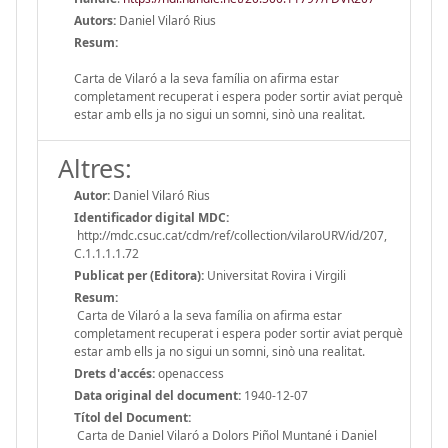
Autors:
Daniel Vilaró Rius
Resum:
Carta de Vilaró a la seva família on afirma estar
completament recuperat i espera poder sortir aviat perquè
estar amb ells ja no sigui un somni, sinò una realitat.
Altres:
Autor:
Daniel Vilaró Rius
Identificador digital MDC:
http://mdc.csuc.cat/cdm/ref/collection/vilaroURV/id/207,
C.1.1.1.1.72
Publicat per (Editora):
Universitat Rovira i Virgili
Resum:
Carta de Vilaró a la seva família on afirma estar
completament recuperat i espera poder sortir aviat perquè
estar amb ells ja no sigui un somni, sinò una realitat.
Drets d'accés:
openaccess
Data original del document:
1940-12-07
Títol del Document:
Carta de Daniel Vilaró a Dolors Piñol Muntané i Daniel