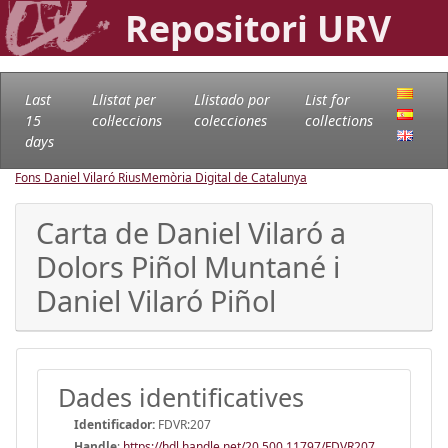
Repositori URV
Last
Llistat per
Llistado por
List for
15
col·leccions
colecciones
collections
days
Fons Daniel Vilaró Rius
Memòria Digital de Catalunya
Carta de Daniel Vilaró a
Dolors Piñol Muntané i
Daniel Vilaró Piñol
Dades identificatives
Identificador:
FDVR:207
Handle
:
https://hdl.handle.net/20.500.11797/FDVR207