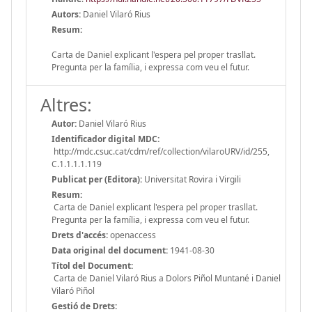
Autors:
Daniel Vilaró Rius
Resum:
Carta de Daniel explicant l'espera pel proper trasllat.
Pregunta per la família, i expressa com veu el futur.
Altres:
Autor:
Daniel Vilaró Rius
Identificador digital MDC:
http://mdc.csuc.cat/cdm/ref/collection/vilaroURV/id/255,
C.1.1.1.1.119
Publicat per (Editora):
Universitat Rovira i Virgili
Resum:
Carta de Daniel explicant l'espera pel proper trasllat.
Pregunta per la família, i expressa com veu el futur.
Drets d'accés:
openaccess
Data original del document:
1941-08-30
Títol del Document:
Carta de Daniel Vilaró Rius a Dolors Piñol Muntané i Daniel
Vilaró Piñol
Gestió de Drets: