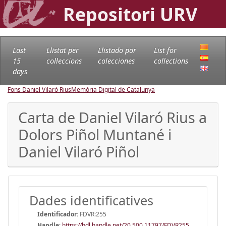
Repositori URV
Last
Llistat per
Llistado por
List for
15
col·leccions
colecciones
collections
days
Fons Daniel Vilaró Rius
Memòria Digital de Catalunya
Carta de Daniel Vilaró Rius a
Dolors Piñol Muntané i
Daniel Vilaró Piñol
Dades identificatives
Identificador:
FDVR:255
Handle
:
https://hdl.handle.net/20.500.11797/FDVR255