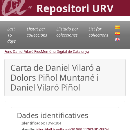
Repositori URV
Last
Llistat per
Llistado por
List for
15
col·leccions
colecciones
collections
days
Fons Daniel Vilaró Rius
Memòria Digital de Catalunya
Carta de Daniel Vilaró a
Dolors Piñol Muntané i
Daniel Vilaró Piñol
Dades identificatives
Identificador:
FDVR:304
Handle
:
https://hdl.handle.net/20.500.11797/FDVR304