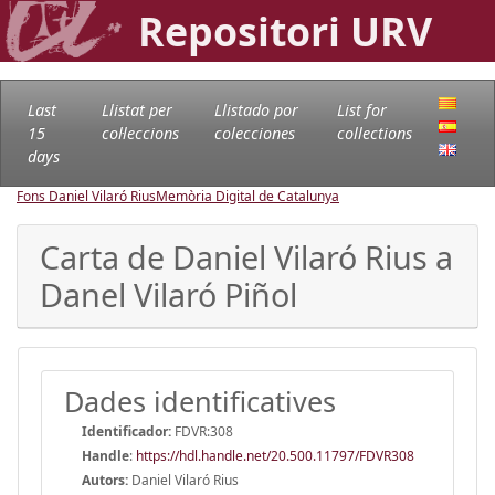
Repositori URV
Last
Llistat per
Llistado por
List for
15
col·leccions
colecciones
collections
days
Fons Daniel Vilaró Rius
Memòria Digital de Catalunya
Carta de Daniel Vilaró Rius a
Danel Vilaró Piñol
Dades identificatives
Identificador:
FDVR:308
Handle
:
https://hdl.handle.net/20.500.11797/FDVR308
Autors:
Daniel Vilaró Rius