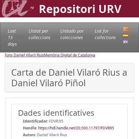
Repositori URV
Last
Llistat per
Llistado por
List for
15
col·leccions
colecciones
collections
days
Fons Daniel Vilaró Rius
Memòria Digital de Catalunya
Carta de Daniel Vilaró Rius a
Daniel Vilaró Piñol
Dades identificatives
Identificador:
FDVR:95
Handle
:
https://hdl.handle.net/20.500.11797/FDVR95
Autors:
Daniel Vilaró Rius