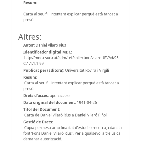
Resum:
Carta al seu fill intentant explicar perquè està tancat a
presó.
Altres:
Autor:
Daniel Vilaró Rius
Identificador digital MDC:
http://mdc.csuc.cat/cdm/ref/collection/vilaroURV/id/95,
C.1.1.1.1.99
Publicat per (Editora):
Universitat Rovira i Virgili
Resum:
Carta al seu fill intentant explicar perquè està tancat a
presó.
Drets d'accés:
openaccess
Data original del document:
1941-04-26
Títol del Document:
Carta de Daniel Vilaró Rius a Daniel Vilaró Piñol
Gestió de Drets:
Còpia permesa amb finalitat d'estudi o recerca, citant la
font 'Fons Daniel Vilaró Rius'. Per a qualsevol altre ús cal
demanar autorització.