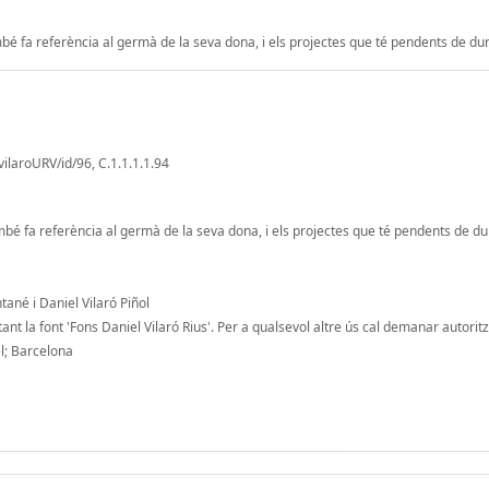
bé fa referència al germà de la seva dona, i els projectes que té pendents de du
vilaroURV/id/96, C.1.1.1.1.94
bé fa referència al germà de la seva dona, i els projectes que té pendents de d
tané i Daniel Vilaró Piñol
ant la font 'Fons Daniel Vilaró Rius'. Per a qualsevol altre ús cal demanar autoritz
l; Barcelona