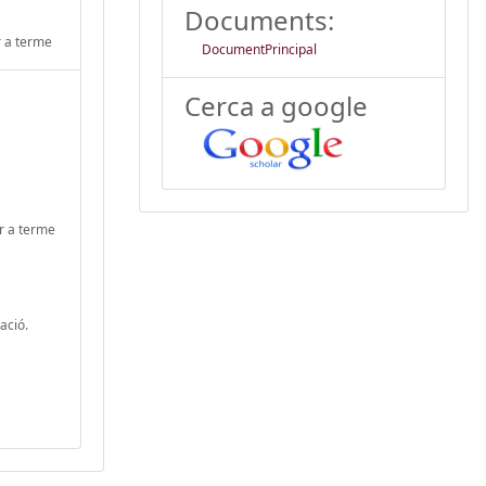
Documents:
r a terme
DocumentPrincipal
Cerca a google
ur a terme
ació.